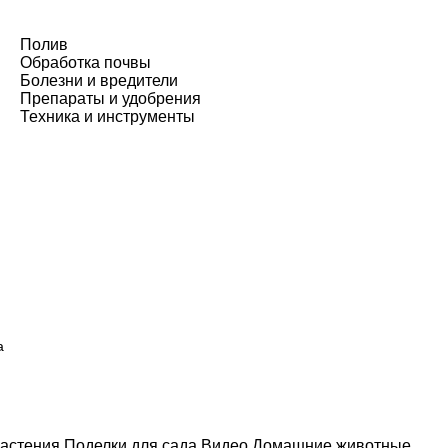
Полив
Обработка почвы
Болезни и вредители
Препараты и удобрения
Техника и инструменты
а
астения
Поделки для сада
Видео
Домашние животные