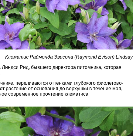
Клематис Раймонда Эвисона (Raymond Evison) Lindsay
 Линдси Рид, бывшего директора питомника, которая
.
ечнике, переливаются оттенками глубокого фиолетово-
т растение от основания до верхушки в течение мая,
ное современное прочтение клематиса.