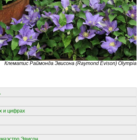
Клематис Раймонда Эвисона (Raymond Evison) Olympia
д
х и цифрах
 маэстро Эвисон