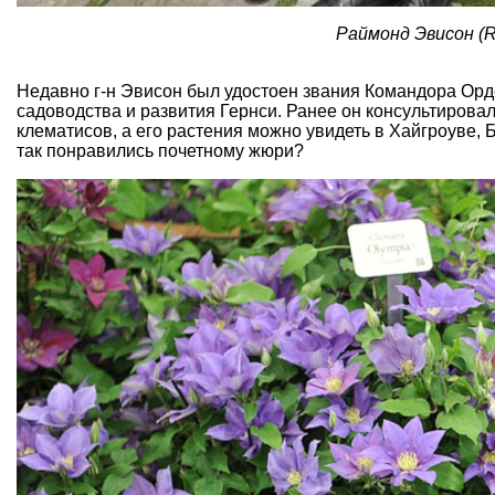
Раймонд Эвисон (R
Недавно г-н Эвисон был удостоен звания Командора Орде
садоводства и развития Гернси. Ранее он консультиров
клематисов, а его растения можно увидеть в Хайгроуве,
так понравились почетному жюри?