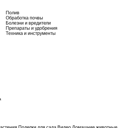
Полив
Обработка почвы
Болезни и вредители
Препараты и удобрения
Техника и инструменты
а
астения
Поделки для сада
Видео
Домашние животные