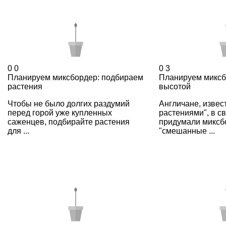
0
0
0
3
Планируем миксбордер: подбираем
Планируем миксб
растения
высотой
Чтобы не было долгих раздумий
Англичане, извес
перед горой уже купленных
растениями", в с
саженцев, подбирайте растения
придумали миксб
для ...
"смешанные ...