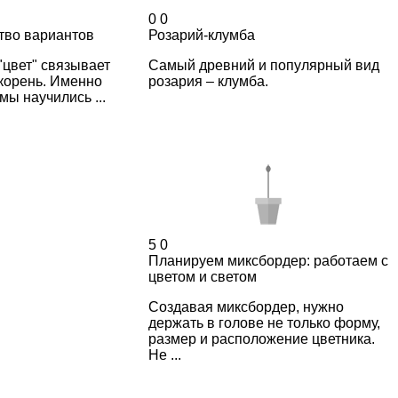
0
0
тво вариантов
Розарий-клумба
"цвет" связывает
Самый древний и популярный вид
корень. Именно
розария – клумба.
мы научились ...
5
0
Планируем миксбордер: работаем с
цветом и светом
Создавая миксбордер, нужно
держать в голове не только форму,
размер и расположение цветника.
Не ...