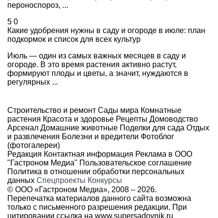
пероноспороз, ...
5
0
Какие удобрения нужны в саду и огороде в июле: план
подкормок и список для всех культур
Июль — один из самых важных месяцев в саду и
огороде. В это время растения активно растут,
формируют плоды и цветы, а значит, нуждаются в
регулярных ...
Строительство и ремонт
Сады мира
Комнатные
растения
Красота и здоровье
Рецепты
Домоводство
Арсенал
Домашние животные
Поделки для сада
Отдых
и развлечения
Болезни и вредители
Фотоблог
(фотогалереи)
Редакция
Контактная информация
Реклама в ООО
"Гастроном Медиа"
Пользовательское соглашение
Политика в отношении обработки персональных
данных
Спецпроекты
Конкурсы
© ООО «Гастроном Медиа», 2008 –
2026.
Перепечатка материалов данного сайта возможна
только с письменного разрешения редакции. При
цитировании ссылка на
www.supersadovnik.ru