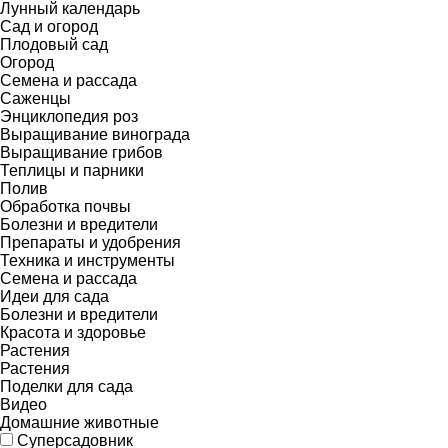
Лунный календарь
Сад и огород
Плодовый сад
Огород
Семена и рассада
Саженцы
Энциклопедия роз
Выращивание винограда
Выращивание грибов
Теплицы и парники
Полив
Обработка почвы
Болезни и вредители
Препараты и удобрения
Техника и инструменты
Семена и рассада
Идеи для сада
Болезни и вредители
Красота и здоровье
Растения
Растения
Поделки для сада
Видео
Домашние животные
Суперсадовник