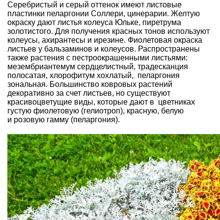
Серебристый и серый оттенок имеют листовые
пластинки пеларгонии Соллери, цинерарии. Желтую
окраску дают листья колеуса Юльке, пиретрума
золотистого. Для получения красных тонов используют
колеусы, ахирантесы и ирезине. Фиолетовая окраска
листьев у бальзаминов и колеусов. Распространены
также растения с пестроокрашенными листьями:
мезембриантемум сердцелистный, традесканция
полосатая, хлорофитум хохлатый, пеларгония
зональная. Большинство ковровых растений
декоративно за счет листьев, но существуют
красивоцветущие виды, которые дают в цветниках
густую фиолетовую (гелиотроп), красную, белую
и розовую гамму (пеларгония).