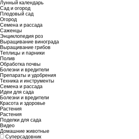
Лунный календарь
Сад и огород
Плодовый сад
Огород
Семена и рассада
Саженцы
Энциклопедия роз
Выращивание винограда
Выращивание грибов
Теплицы и парники
Полив
Обработка почвы
Болезни и вредители
Препараты и удобрения
Техника и инструменты
Семена и рассада
Идеи для сада
Болезни и вредители
Красота и здоровье
Растения
Растения
Поделки для сада
Видео
Домашние животные
Суперсадовник