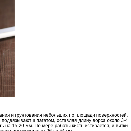
ания и грунтования небольших по площади поверхностей.
 подвязывают шпагатом, оставляя длину ворса около 3-4
ь на 15-20 мм. По мере работы кисть истирается, и витки
сти варьиуруется от 26 до 54 мм.