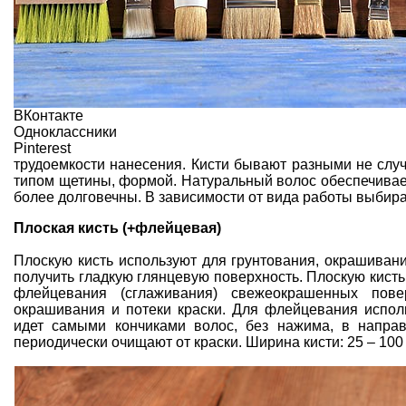
ВКонтакте
Одноклассники
Pinterest
трудоемкости нанесения. Кисти бывают разными не случ
типом щетины, формой. Натуральный волос обеспечивает
более долговечны. В зависимости от вида работы выбира
Плоская кисть (+флейцевая)
Плоскую кисть используют для грунтования, окрашиван
получить гладкую глянцевую поверхность. Плоскую кисть
флейцевания (сглаживания) свежеокрашенных пове
окрашивания и потеки краски. Для флейцевания исполь
идет самыми кончиками волос, без нажима, в напра
периодически очищают от краски. Ширина кисти: 25 – 100