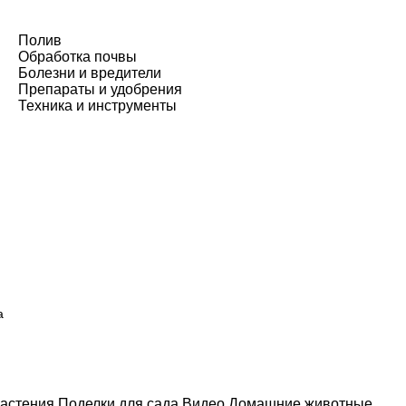
Полив
Обработка почвы
Болезни и вредители
Препараты и удобрения
Техника и инструменты
а
астения
Поделки для сада
Видео
Домашние животные