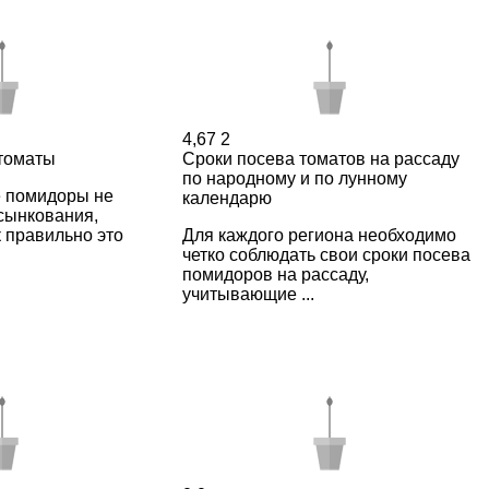
4,67
2
 томаты
Сроки посева томатов на рассаду
по народному и по лунному
е помидоры не
календарю
сынкования,
 правильно это
Для каждого региона необходимо
четко соблюдать свои сроки посева
помидоров на рассаду,
учитывающие ...