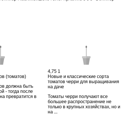
4,75
1
в (томатов)
Новые и классические сорта
томатов черри для выращивания
ов должна быть
на даче
й - тогда после
она превратится в
Томаты черри получают все
большее распространение не
только в крупных хозяйствах, но и
на ...