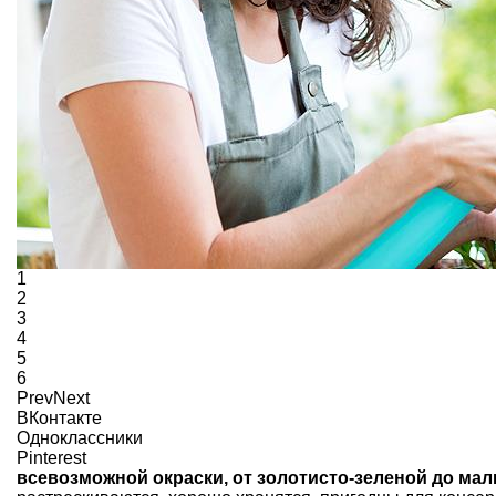
1
2
3
4
5
6
Prev
Next
ВКонтакте
Одноклассники
Pinterest
всевозможной окраски, от золотисто-зеленой до мал