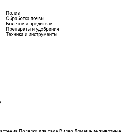
Полив
Обработка почвы
Болезни и вредители
Препараты и удобрения
Техника и инструменты
а
астения
Поделки для сада
Видео
Домашние животные