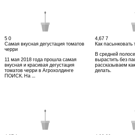
5
0
4,67
7
Самая вкусная дегустация томатов
Как пасынковать
черри
В средней полос
11 мая 2018 года прошла самая
вырастить без па
вкусная и красивая дегустация
рассказываем как
томатов черри в Агрохолдинге
делать.
ПОИСК. На ...