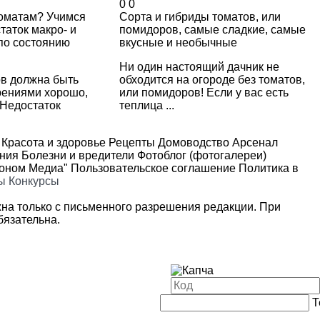
0
0
томатам? Учимся
Сорта и гибриды томатов, или
таток макро- и
помидоров, самые сладкие, самые
по состоянию
вкусные и необычные
Ни один настоящий дачник не
ов должна быть
обходится на огороде без томатов,
рениями хорошо,
или помидоров! Если у вас есть
 Недостаток
теплица ...
Красота и здоровье
Рецепты
Домоводство
Арсенал
ения
Болезни и вредители
Фотоблог (фотогалереи)
роном Медиа"
Пользовательское соглашение
Политика в
ы
Конкурсы
на только с письменного разрешения редакции. При
язательна.
Т