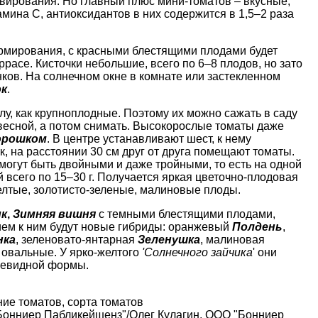
рвирования. Но главный плюс мини-томатов – вкусные,
мина С, антиоксидантов в них содержится в 1,5–2 раза
рмирования, с красными блестящими плодами будет
ррасе. Кисточки небольшие, всего по 6–8 плодов, но зато
нков. На солнечном окне в комнате или застекленном
к
.
лу, как крупноплодные
. Поэтому их можно сажать в саду
есной, а потом снимать. Высокорослые томаты даже
орошком
. В центре устанавливают шест, к нему
, на расстоянии 30 см друг от друга помещают томаты.
могут быть двойными и даже тройными, то есть на одной
 всего по 15–30 г. Получается яркая цветочно-плодовая
елтые, золотисто-зеленые, малиновые плоды.
ик
,
Зимняя вишня
с темными блестящими плодами,
ием к ним будут новые гибриды: оранжевый
Полдень
,
нка
, зеленовато-янтарная
Зеленушка
, малиновая
 овальные. У ярко-желтого
'Солнечного зайчика
' они
ушевидной формы.
ие томатов
,
сорта томатов
 "Бонниер Пабликейшенз"/Олег Кулагин, ООО "Бонниер