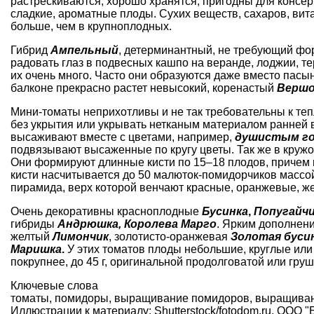
растрескиваются, хорошо хранятся, пригодны для консе
сладкие, ароматные плоды. Сухих веществ, сахаров, вита
больше, чем в
крупноплодных
.
Гибрид
Ампельный
, детерминантный, не требующий фо
радовать глаз в подвесных кашпо на веранде, лоджии, те
их очень много. Часто они образуются даже вместо пасы
балконе прекрасно растет невысокий, коренастый
Вершо
Мини-томаты неприхотливы и не так
требовательны к теп
без укрытия или укрывать
нетканым материалом
ранней в
высаживают вместе с цветами, например,
душистым г
подвязывают высаженные по кругу цветы. Так же в кружок
Они формируют длинные кисти по 15–18 плодов, причем 
кисти насчитывается до 50 малюток-помидорчиков массой
пирамида, верх которой венчают красные, оранжевые, ж
Очень декоративны красноплодные
Бусинка
,
Попугайч
гибриды
Андрюшка, Королева Марго
. Ярким дополнен
желтый
Лимончик
, золотисто-оранжевая
Золотая буси
Маришка
.
У этих томатов плоды небольшие, круглые или
покрупнее, до 45 г, оригинальной продолговатой или гр
Ключевые слова
томаты
,
помидоры
,
выращивание помидоров
,
выращиван
Иллюстрации к материалу: Shutterstock/fotodom.ru, ООО