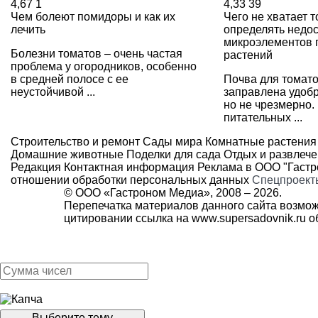
4,67
1
4,33
39
Чем болеют помидоры и как их
Чего не хватает 
лечить
определять недос
микроэлементов 
Болезни томатов – очень частая
растений
проблема у огородников, особенно
в средней полосе с ее
Почва для томат
неустойчивой ...
заправлена удоб
но не чрезмерно.
питательных ...
Строительство и ремонт
Сады мира
Комнатные растения
Домашние животные
Поделки для сада
Отдых и развлеч
Редакция
Контактная информация
Реклама в ООО "Гаст
отношении обработки персональных данных
Спецпроект
© ООО «Гастроном Медиа», 2008 –
2026.
Перепечатка материалов данного сайта возмож
цитировании ссылка на
www.supersadovnik.ru
об
Выберите тему