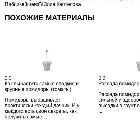
Пабликейшенз"/Юлия Каптелова
ПОХОЖИЕ МАТЕРИАЛЫ
0
0
0
0
Как вырастить самые сладкие и
Рассада помидоро
крупные помидоры (томаты)
Рассада помидор
Помидоры выращивает
сильной и здорово
практически каждый дачник. И у
высадки в грунт 
каждого есть свои секреты, как
...
получить самые ...