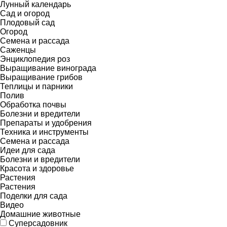
Лунный календарь
Сад и огород
Плодовый сад
Огород
Семена и рассада
Саженцы
Энциклопедия роз
Выращивание винограда
Выращивание грибов
Теплицы и парники
Полив
Обработка почвы
Болезни и вредители
Препараты и удобрения
Техника и инструменты
Семена и рассада
Идеи для сада
Болезни и вредители
Красота и здоровье
Растения
Растения
Поделки для сада
Видео
Домашние животные
Суперсадовник