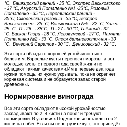
°С, Башкирский ранний - 35 °С, Экспрес Васьковского
- 37 °С, Амурский Потапенко №1 -35°С, Розовый
Потапенко - 35 °С, Неретинский ранний -
35°С, Смоленский розовый - 35 °С, Экспрес
Васьковского - 35 °С, Васьковского №5 - 32 °С, Зилга -
25 °С, П - 26...- 35°С, П - 27 - 30 °С, Таёжный - 32
°С, Баскоп Глори - 28 °С, Левокумский - 27°С, Памяти
Потапенко №2 - 33 °С, Олеся дальневосточная - 30
°С, Вечерний Саратов - 30 °С, Денисовский - 32 °С
.
Эти сорта обладают хорошей устойчивостью к
болезням. Взрослые кусты переносят морозы, а вот
молодые кусты с первого года своей жизни не
обладают такими качествами.Им в первые два года
нужна помощь, их нужно укрывать, пока не окрепнет
корневая система и не образуется запас старой
древесины.
Нормирование винограда
Все эти сорта обладают высокой урожайностью,
закладывают по 2- 4 кисти на побег и требуют
нормировки. В условиях Подмосковья оставляю по 2
кисти на побег. Если вы перегрузите куст, это приведёт