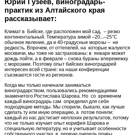
Юрий Гузеев, виноградарь-
практик из Алтайского края
рассказывает:
Климат в Бийске, где расположен мой сад, – резко
континентальный. Температура зимой –20...–25°С
обычное явление, да и 40-градусные морозы – не
редкость. Впрочем, от оттепелей, на которые жалуются
москвичи, мы тоже не застрахованы: в январе может
дождь пойти, а в феврале – снова бураны вперемежку
с морозами. Поэтому опыт бийских виноградарей
интересен всей стране: на наши конференции
съезжаются гости из регионов.
Когда мы только начинали заниматься
виноградарством, пользовались рекомендациями
знаменитого Ростислава Шарова. Но со временем
каждый виноградарь сам определил для себя
подходящие методы. Мы спорили, бывало, как лучше
сделать ту или иную операцию, а потом поняли:
каждый из нас достигает неплохих результатов, потому
что не только изучает опыт корифея Шарова и
специальную литературу, но и учитывает особенности
собственного участка, в первую очередь почвы.