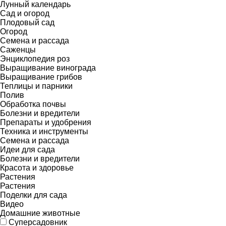
Лунный календарь
Сад и огород
Плодовый сад
Огород
Семена и рассада
Саженцы
Энциклопедия роз
Выращивание винограда
Выращивание грибов
Теплицы и парники
Полив
Обработка почвы
Болезни и вредители
Препараты и удобрения
Техника и инструменты
Семена и рассада
Идеи для сада
Болезни и вредители
Красота и здоровье
Растения
Растения
Поделки для сада
Видео
Домашние животные
Суперсадовник