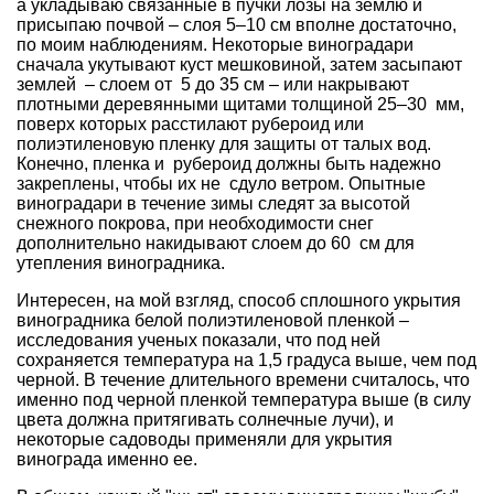
а укладываю связанные в пучки лозы на землю и
присыпаю почвой – слоя 5–10 см вполне достаточно,
по моим наблюдениям. Некоторые виноградари
сначала укутывают куст мешковиной, затем засыпают
землей – слоем от 5 до 35 см – или накрывают
плотными деревянными щитами толщиной 25–30 мм,
поверх которых расстилают рубероид или
полиэтиленовую пленку для защиты от талых вод.
Конечно, пленка и рубероид должны быть надежно
закреплены, чтобы их не сдуло ветром. Опытные
виноградари в течение зимы следят за высотой
снежного покрова, при необходимости снег
дополнительно накидывают слоем до 60 см для
утепления виноградника.
Интересен, на мой взгляд, способ сплошного укрытия
виноградника белой полиэтиленовой пленкой –
исследования ученых показали, что под ней
сохраняется температура на 1,5 градуса выше, чем под
черной. В течение длительного времени считалось, что
именно под черной пленкой температура выше (в силу
цвета должна притягивать солнечные лучи), и
некоторые садоводы применяли для укрытия
винограда именно ее.