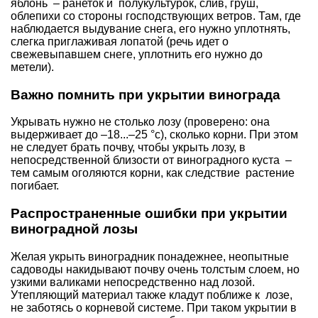
яблонь – ранеток и полукультурок
,
слив
,
груш
,
облепихи
со стороны господствующих ветров. Там, где
наблюдается выдувание снега, его нужно уплотнять,
слегка приглаживая лопатой (речь идет о
свежевыпавшем снеге, уплотнить его нужно до
метели).
Важно помнить при укрытии винограда
Укрывать нужно не столько лозу (проверено: она
выдерживает до –18...–25 °с), сколько корни. При этом
не следует брать почву, чтобы укрыть лозу, в
непосредственной близости от виноградного куста –
тем самым оголяются корни, как следствие растение
погибает.
Распространенные ошибки при укрытии
виноградной лозы
Желая укрыть виноградник понадежнее, неопытные
садоводы накидывают почву очень толстым слоем, но
узкими валиками непосредственно над лозой.
Утепляющий материал также кладут поближе к лозе,
не заботясь о корневой системе. При таком укрытии в