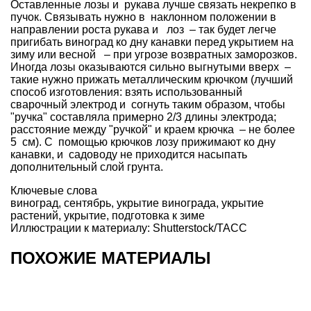
Оставленные лозы и рукава лучше связать некрепко в
пучок. Связывать нужно в наклонном положении в
направлении роста рукава и лоз – так будет легче
пригибать виноград ко дну канавки перед укрытием на
зиму или весной – при угрозе возвратных заморозков.
Иногда лозы оказываются сильно выгнутыми вверх –
такие нужно прижать металлическим крючком (лучший
способ изготовления: взять использованный
сварочный электрод и согнуть таким образом, чтобы
"ручка" составляла примерно 2/3 длины электрода;
расстояние между "ручкой" и краем крючка – не более
5 см). С помощью крючков лозу прижимают ко дну
канавки, и садоводу не приходится насыпать
дополнительный слой грунта.
Ключевые слова
виноград
,
сентябрь
,
укрытие винограда
,
укрытие
растений
,
укрытие
,
подготовка к зиме
Иллюстрации к материалу: Shutterstock/ТАСС
ПОХОЖИЕ МАТЕРИАЛЫ