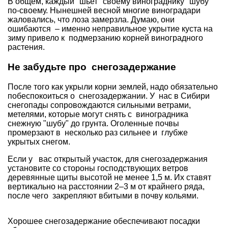
В общем, каждый "шьет" своему винограднику "шубу"
по-своему. Нынешней весной многие виноградари
жаловались, что лоза замерзла. Думаю, они
ошибаются – именно неправильное укрытие куста на
зиму привело к подмерзанию корней виноградного
растения.
Не забудьте про снегозадержание
После того как укрыли корни землей, надо обязательно
побеспокоиться о снегозадержании. У нас в Сибири
снегопады сопровождаются сильными ветрами,
метелями, которые могут снять с виноградника
снежную "шубу" до грунта. Оголенные почвы
промерзают в несколько раз сильнее и глубже
укрытых снегом.
Если у вас открытый участок, для снегозадержания
установите со стороны господствующих ветров
деревянные щиты высотой не менее 1,5 м. Их ставят
вертикально на расстоянии 2–3 м от крайнего ряда,
после чего закрепляют вбитыми в почву кольями.
Хорошее снегозадержание обеспечивают
посадки