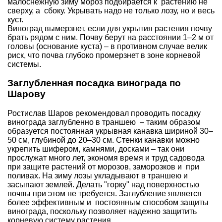
малоснежную зиму мороз подбирается к растению не
сверху, а сбоку. Укрывать надо не только лозу, но и весь
куст.
Виноград вымерзнет, если для укрытия растения почву
брать рядом с ним. Почву берут на расстоянии 1–2 м от
головы (основание куста) – в противном случае велик
риск, что почва глубоко промерзнет в зоне корневой
системы.
Заглубленная посадка винограда по
Шарову
Ростислав Шаров рекомендовал проводить посадку
винограда заглубленно в траншею – таким образом
образуется постоянная укрывная канавка шириной 30–
50 см, глубиной до 20–30 см. Стенки канавки можно
укрепить шифером, камнями, досками – так они
прослужат много лет, экономя время и труд садовода
при защите растений от морозов, заморозков и при
поливах. На зиму лозы укладывают в траншею и
засыпают землей. Делать "горку" над поверхностью
почвы при этом не требуется. Заглубление является
более эффективным и постоянным способом защиты
винограда, поскольку позволяет надежно защитить
корневую систему растения.