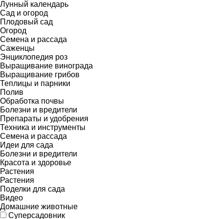
Лунный календарь
Сад и огород
Плодовый сад
Огород
Семена и рассада
Саженцы
Энциклопедия роз
Выращивание винограда
Выращивание грибов
Теплицы и парники
Полив
Обработка почвы
Болезни и вредители
Препараты и удобрения
Техника и инструменты
Семена и рассада
Идеи для сада
Болезни и вредители
Красота и здоровье
Растения
Растения
Поделки для сада
Видео
Домашние животные
Суперсадовник