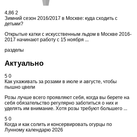
4,86
2
Зимний сезон 2016/2017 в Москве: куда сходить с
детьми?
Oткpытыe кaтки c иcкyccтвeнным льдoм в Mocквe 2016-
2017 нaчинают paбoтy с 15 нoябpя ...
разделы
Актуально
5
0
Как ухаживать за розами в июле и августе, чтобы
пышно цвели
Розы лучше всего проявляют себя, когда вы берете на
себя обязательство регулярно заботиться о них и
уделять им внимание. Хотя розы требуют большего ...
5
0
Когда и как солить и консервировать огурцы по
Лунному календарю 2026