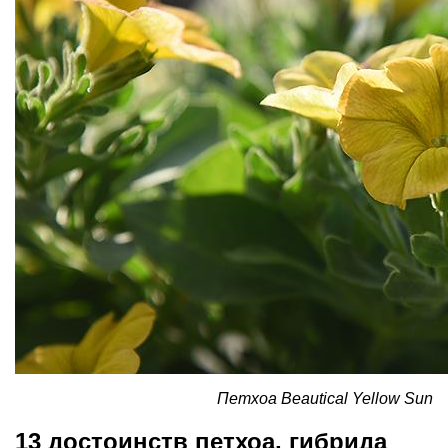
Петхоа Beautical Yellow Sun
13 достоинств петхоа, гибрида