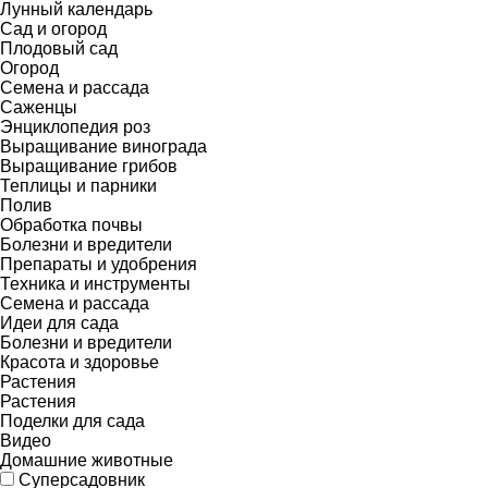
Лунный календарь
Сад и огород
Плодовый сад
Огород
Семена и рассада
Саженцы
Энциклопедия роз
Выращивание винограда
Выращивание грибов
Теплицы и парники
Полив
Обработка почвы
Болезни и вредители
Препараты и удобрения
Техника и инструменты
Семена и рассада
Идеи для сада
Болезни и вредители
Красота и здоровье
Растения
Растения
Поделки для сада
Видео
Домашние животные
Суперсадовник