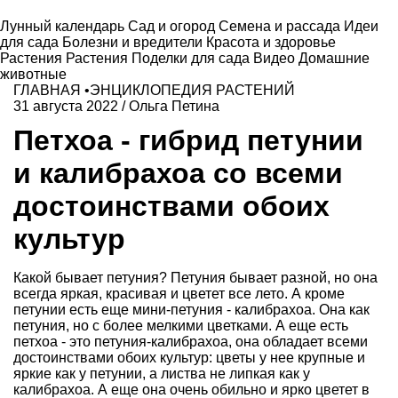
Лунный календарь
Сад и огород
Семена и рассада
Идеи
для сада
Болезни и вредители
Красота и здоровье
Растения
Растения
Поделки для сада
Видео
Домашние
животные
ГЛАВНАЯ
•
ЭНЦИКЛОПЕДИЯ РАСТЕНИЙ
31 августа 2022
/
Ольга Петина
Петхоа - гибрид петунии
и калибрахоа со всеми
достоинствами обоих
культур
Какой бывает петуния? Петуния бывает разной, но она
всегда яркая, красивая и цветет все лето. А кроме
петунии есть еще мини-петуния - калибрахоа. Она как
петуния, но с более мелкими цветками. А еще есть
петхоа - это петуния-калибрахоа, она обладает всеми
достоинствами обоих культур: цветы у нее крупные и
яркие как у петунии, а листва не липкая как у
калибрахоа. А еще она очень обильно и ярко цветет в