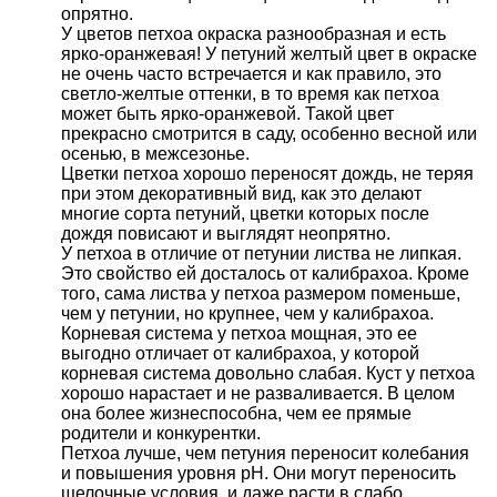
опрятно.
У цветов петхоа окраска разнообразная и есть
ярко-оранжевая! У петуний желтый цвет в окраске
не очень часто встречается и как правило, это
светло-желтые оттенки, в то время как петхоа
может быть ярко-оранжевой. Такой цвет
прекрасно смотрится в саду, особенно весной или
осенью, в межсезонье.
Цветки петхоа хорошо переносят дождь, не теряя
при этом декоративный вид, как это делают
многие сорта петуний, цветки которых после
дождя повисают и выглядят неопрятно.
У петхоа в отличие от петунии листва не липкая.
Это свойство ей досталось от калибрахоа. Кроме
того, сама листва у петхоа размером поменьше,
чем у петунии, но крупнее, чем у калибрахоа.
Корневая система у петхоа мощная, это ее
выгодно отличает от калибрахоа, у которой
корневая система довольно слабая. Куст у петхоа
хорошо нарастает и не разваливается. В целом
она более жизнеспособна, чем ее прямые
родители и конкурентки.
Петхоа лучше, чем петуния переносит колебания
и повышения уровня pH. Они могут переносить
щелочные условия, и даже расти в слабо