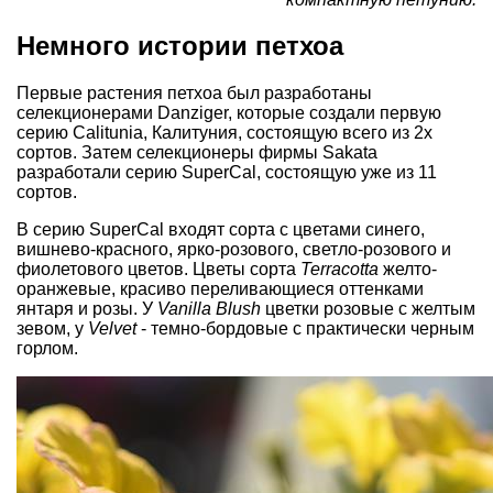
Немного истории петхоа
Первые растения петхоа был разработаны
селекционерами Danziger, которые создали первую
серию Calitunia, Калитуния, состоящую всего из 2х
сортов. Затем селекционеры фирмы Sakata
разработали серию SuperCal, состоящую уже из 11
сортов.
В серию SuperCal входят сорта с цветами синего,
вишнево-красного, ярко-розового, светло-розового и
фиолетового цветов. Цветы сорта
Terracotta
желто-
оранжевые, красиво переливающиеся оттенками
янтаря и розы. У
Vanilla Blush
цветки розовые с желтым
зевом, у
Velvet
- темно-бордовые с практически черным
горлом.