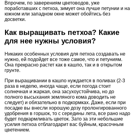
Впрочем, по заверениям цветоводов, уже
поработавших с петхоа, зимует она лучше петунии и на
южном или западном окне может обойтись без
досветки.
Как выращивать петхоа? Какие
для нее нужны условия?
Никаких особенных условия для петхоа создавать не
нужно, ей подойдет все тоже самое, что и петуниям.
Она прекрасно растет как в кашпо, так и в открытом
грунте.
При выращивании в кашпо нуждается в поливах (2-3
раза в неделю, иногда чаще, если погода стоит
солнечная и жаркая, она засухоустойчива, но до
полного высыхания земляного кома доводить не
следует) и обязательно в подкормках. Даже, если при
посадке вы внесли хорошую дозу пролонгированного
удобрения в горшок, то с середины лета, все рано надо
будет подкармливать цветок. Зато за эти небольшие
усилия петхоа отблагодарит вас буйным, красочным
цветением.