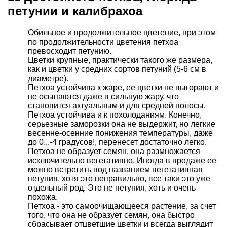
петунии и калибрахоа
Обильное и продолжительное цветение, при этом
по продолжительности цветения петхоа
превосходит петунию.
Цветки крупные, практически такого же размера,
как и цветки у средних сортов петуний (5-6 см в
диаметре).
Петхоа устойчива к жаре, ее цветки не выгорают и
не осыпаются даже в сильную жару, что
становится актуальным и для средней полосы.
Петхоа устойчива и к похолоданиям. Конечно,
серьезные заморозки она не выдержит, но легкие
весенне-осенние понижения температуры, даже
до 0...-4 градусов!, перенесет достаточно легко.
Петхоа не образует семян, она размножается
исключительно вегетативно. Иногда в продаже ее
можно встретить под названием вегетативная
петуния, хотя это неправильно, все таки это уже
отдельный род. Это не петуния, хоть и очень
похожа.
Петхоа - это самоочищающееся растение, за счет
того, что она не образует семян, она быстро
сбрасывает отцветшие цветки и всегда выглядит