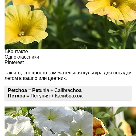
ВКонтакте
Одноклассники
Pinterest
Так что, это просто замечательная культура для посадки
летом в кашпо или цветник.
Petchoa
=
Pet
unia + Calibra
choa
Петхоа
=
Пет
уния + Калибра
хоа