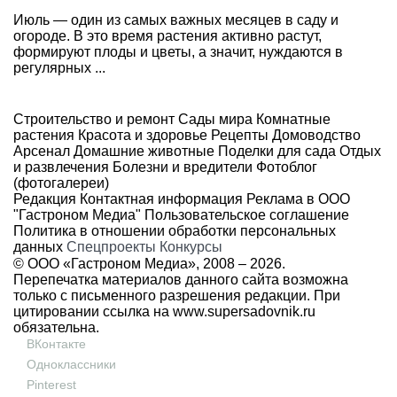
Июль — один из самых важных месяцев в саду и
огороде. В это время растения активно растут,
формируют плоды и цветы, а значит, нуждаются в
регулярных ...
Строительство и ремонт
Сады мира
Комнатные
растения
Красота и здоровье
Рецепты
Домоводство
Арсенал
Домашние животные
Поделки для сада
Отдых
и развлечения
Болезни и вредители
Фотоблог
(фотогалереи)
Редакция
Контактная информация
Реклама в ООО
"Гастроном Медиа"
Пользовательское соглашение
Политика в отношении обработки персональных
данных
Спецпроекты
Конкурсы
© ООО «Гастроном Медиа», 2008 –
2026.
Перепечатка материалов данного сайта возможна
только с письменного разрешения редакции. При
цитировании ссылка на
www.supersadovnik.ru
обязательна.
ВКонтакте
Одноклассники
Pinterest