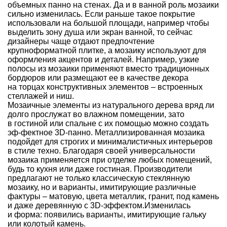
объемных панно на стенах. Да и в ванной роль мозаики
сильно изменилась. Если раньше такое покрытие
использовали на большой площади, например чтобы
выделить зону душа или экран ванной, то сейчас
дизайнеры чаще отдают предпочтение
крупноформатной плитке, а мозаику используют для
оформления акцентов и деталей. Например, узкие
полосы из мозаики применяют вместо традиционных
бордюров или размещают ее в качестве декора
на торцах конструктивных элементов – встроенных
стеллажей и ниш.
Мозаичные элементы из натурального дерева вряд ли
долго прослужат во влажном помещении, зато
в гостиной или спальне с их помощью можно создать
эф-фектное 3D-панно. Металлизированная мозаика
подойдет для строгих и минималистичных интерьеров
в стиле техно. Благодаря своей универсальности
мозаика применяется при отделке любых помещений,
будь то кухня или даже гостиная. Производители
предлагают не только классическую стеклянную
мозаику, но и варианты, имитирующие различные
фактуры – матовую, цвета металлик, гранит, под камень
и даже деревянную с 3D-эффектом.Изменилась
и форма: появились варианты, имитирующие гальку
или колотый камень.