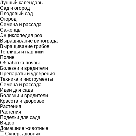
Лунный календарь
Сад и огород
Плодовый сад
Огород
Семена и рассада
Саженцы
Энциклопедия роз
Выращивание винограда
Выращивание грибов
Теплицы и парники
Полив
Обработка почвы
Болезни и вредители
Препараты и удобрения
Техника и инструменты
Семена и рассада
Идеи для сада
Болезни и вредители
Красота и здоровье
Растения
Растения
Поделки для сада
Видео
Домашние животные
Суперсадовник