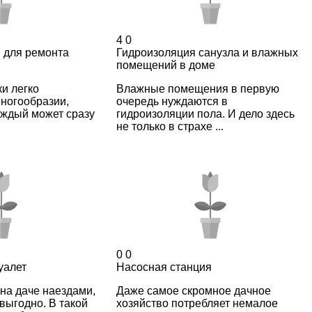
4
0
 для ремонта
Гидроизоляция санузла и влажных
помещений в доме
и легко
Влажные помещения в первую
многообразии,
очередь нуждаются в
аждый может сразу
гидроизоляции пола. И дело здесь
не только в страхе ...
0
0
уалет
Насосная станция
на даче наездами,
Даже самое скромное дачное
евыгодно. В такой
хозяйство потребляет немалое