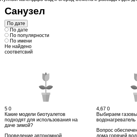
Санузел
По дате
По дате
По популярности
По имени
Не найдено
соответсвий
5
0
4,67
0
Какие модели биотуалетов
Выбираем газовы
подходят для использования на
водонагреватель
даче зимой?
Вопрос обеспече
Проведение автономной
дома горячей во