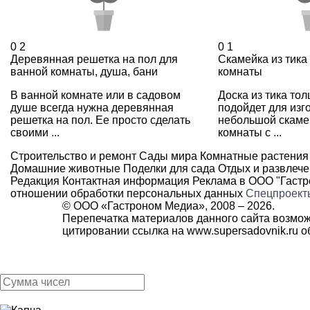
0
2
0
1
Деревянная решетка на пол для
Скамейка из тика
ванной комнаты, душа, бани
комнаты
В ванной комнате или в садовом
Доска из тика то
душе всегда нужна деревянная
подойдет для изг
решетка на пол. Ее просто сделать
небольшой скаме
своими ...
комнаты с ...
Строительство и ремонт
Сады мира
Комнатные растения
Домашние животные
Поделки для сада
Отдых и развлеч
Редакция
Контактная информация
Реклама в ООО "Гаст
отношении обработки персональных данных
Спецпроект
© ООО «Гастроном Медиа», 2008 –
2026.
Перепечатка материалов данного сайта возмож
цитировании ссылка на
www.supersadovnik.ru
об