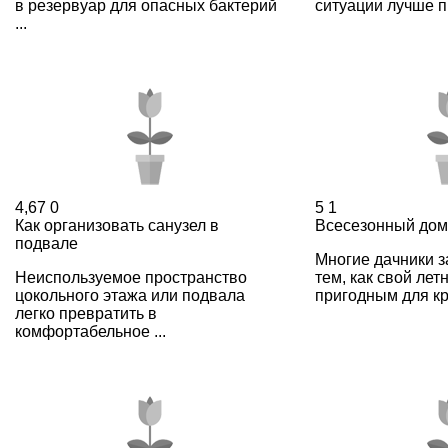
в резервуар для опасных бактерий
ситуации лучше пр
...
4,67
0
5
1
Как организовать санузел в
Всесезонный дом
подвале
Многие дачники 
Неиспользуемое пространство
тем, как свой лет
цокольного этажа или подвала
пригодным для кру
легко превратить в
комфортабельное ...