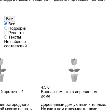
Все
Все
Подборки
Рецепты
Тексты
Не найдено
соответсвий
4,5
0
й проточный
Ванная комната в деревянном
доме
ния загородного
Деревянный дом уютный и теплый.
дой можно решать
Но как в нем отделывать такие