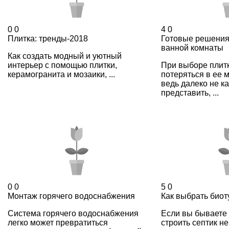
0
0
4
0
Плитка: тренды-2018
Готовые решения
ванной комнаты
Как создать модный и уютный
интерьер с помощью плитки,
При выборе плитк
керамогранита и мозаики, ...
потеряться в ее 
ведь далеко не к
представить, ...
0
0
5
0
Монтаж горячего водоснабжения
Как выбрать биот
Система горячего водоснабжения
Если вы бываете 
легко может превратиться
строить септик н