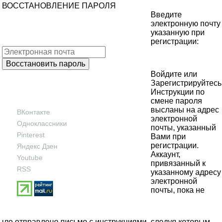
ВОССТАНОВЛЕНИЕ ПАРОЛЯ
Введите
электронную почту
указанную при
регистрации:
Войдите
или
Зарегистрируйтесь
Инструкции по
смене пароля
высланы на адрес
ВКонтакте
электронной
Одноклассники
почты, указанный
Pinterest
Вами при
регистрации.
Яндекс Дзен
Аккаунт,
Youtube
привязанный к
RSS
указанному адресу
электронной
почты, пока не
было отправлено письмо с инструкциями, следуя которым,