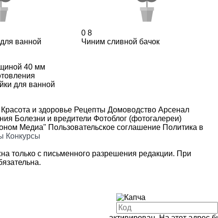
0
8
 для ванной
Чиним сливной бачок
лщиной 40 мм
отовления
йки для ванной
Красота и здоровье
Рецепты
Домоводство
Арсенал
ения
Болезни и вредители
Фотоблог (фотогалереи)
роном Медиа"
Пользовательское соглашение
Политика в
ы
Конкурсы
на только с письменного разрешения редакции. При
язательна.
активирован. На этот адрес 