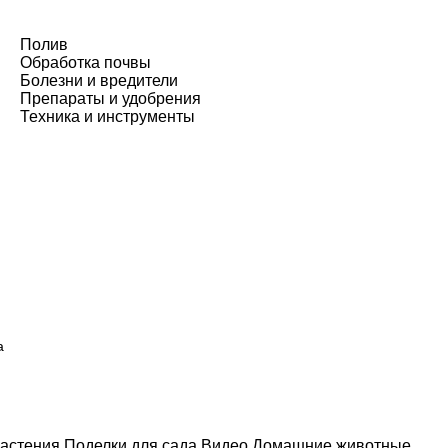
Полив
Обработка почвы
Болезни и вредители
Препараты и удобрения
Техника и инструменты
а
астения
Поделки для сада
Видео
Домашние животные