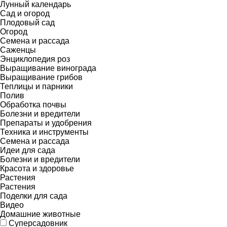
Лунный календарь
Сад и огород
Плодовый сад
Огород
Семена и рассада
Саженцы
Энциклопедия роз
Выращивание винограда
Выращивание грибов
Теплицы и парники
Полив
Обработка почвы
Болезни и вредители
Препараты и удобрения
Техника и инструменты
Семена и рассада
Идеи для сада
Болезни и вредители
Красота и здоровье
Растения
Растения
Поделки для сада
Видео
Домашние животные
Суперсадовник