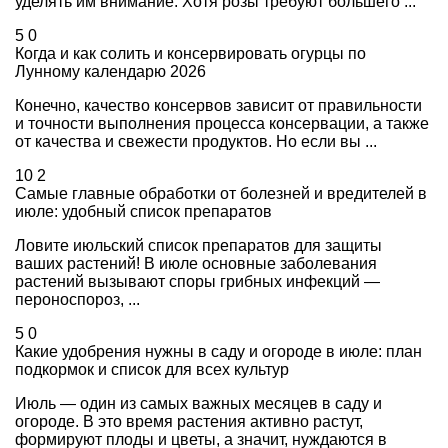
уделять им внимание. Хотя розы требуют большего ...
5
0
Когда и как солить и консервировать огурцы по
Лунному календарю 2026
Конечно, качество консервов зависит от правильности
и точности выполнения процесса консервации, а также
от качества и свежести продуктов. Но если вы ...
10
2
Самые главные обработки от болезней и вредителей в
июле: удобный список препаратов
Ловите июльский список препаратов для защиты
ваших растений! В июле основные заболевания
растений вызывают споры грибных инфекций —
пероноспороз, ...
5
0
Какие удобрения нужны в саду и огороде в июле: план
подкормок и список для всех культур
Июль — один из самых важных месяцев в саду и
огороде. В это время растения активно растут,
формируют плоды и цветы, а значит, нуждаются в