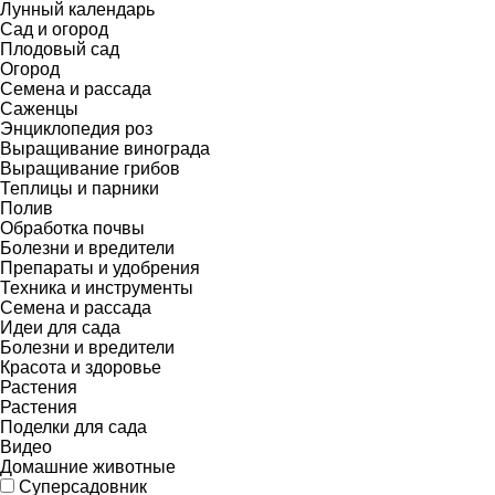
Лунный календарь
Сад и огород
Плодовый сад
Огород
Семена и рассада
Саженцы
Энциклопедия роз
Выращивание винограда
Выращивание грибов
Теплицы и парники
Полив
Обработка почвы
Болезни и вредители
Препараты и удобрения
Техника и инструменты
Семена и рассада
Идеи для сада
Болезни и вредители
Красота и здоровье
Растения
Растения
Поделки для сада
Видео
Домашние животные
Суперсадовник