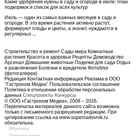
Какие удобрения нужны в саду и огороде в июле: план
подкормок и список для всех культур
Июль — один из самых важных месяцев в саду и
огороде. В это время растения активно растут,
формируют плоды и цветы, а значит, нуждаются в
регулярных ...
Строительство и ремонт
Сады мира
Комнатные
растения
Красота и здоровье
Рецепты
Домоводство
Арсенал
Домашние животные
Поделки для сада
Отдых
и развлечения
Болезни и вредители
Фотоблог
(фотогалереи)
Редакция
Контактная информация
Реклама в ООО
"Гастроном Медиа"
Пользовательское соглашение
Политика в отношении обработки персональных
данных
Спецпроекты
Конкурсы
© ООО «Гастроном Медиа», 2008 –
2026.
Перепечатка материалов данного сайта возможна
только с письменного разрешения редакции. При
цитировании ссылка на
www.supersadovnik.ru
обязательна.
ВКонтакте
Одноклассники