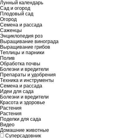
Лунный календарь
Сад и огород
Плодовый сад
Огород
Семена и рассада
Саженцы
Энциклопедия роз
Выращивание винограда
Выращивание грибов
Теплицы и парники
Полив
Обработка почвы
Болезни и вредители
Препараты и удобрения
Техника и инструменты
Семена и рассада
Идеи для сада
Болезни и вредители
Красота и здоровье
Растения
Растения
Поделки для сада
Видео
Домашние животные
Суперсадовник