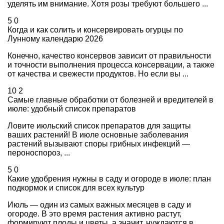
уделять им внимание. Хотя розы требуют большего ...
5
0
Когда и как солить и консервировать огурцы по
Лунному календарю 2026
Конечно, качество консервов зависит от правильности
и точности выполнения процесса консервации, а также
от качества и свежести продуктов. Но если вы ...
10
2
Самые главные обработки от болезней и вредителей в
июле: удобный список препаратов
Ловите июльский список препаратов для защиты
ваших растений! В июле основные заболевания
растений вызывают споры грибных инфекций —
пероноспороз, ...
5
0
Какие удобрения нужны в саду и огороде в июле: план
подкормок и список для всех культур
Июль — один из самых важных месяцев в саду и
огороде. В это время растения активно растут,
формируют плоды и цветы, а значит, нуждаются в