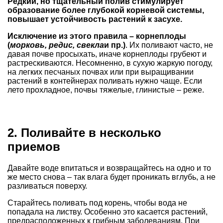
Редкий, но тщательный полив стимулирует
образование более глубокой корневой системы,
повышает устойчивость растений к засухе.
Исключение из этого правила – корнеплоды
(
морковь
,
редис
,
свекла
и пр.)
. Их поливают часто, не
давая почве просыхать, иначе корнеплоды грубеют и
растрескиваются. Несомненно, в сухую жаркую погоду,
на легких песчаных почвах
или
при выращивании
растений в контейнерах
поливать нужно чаще. Если
лето прохладное,
почвы тяжелые, глинистые
– реже.
2. Поливайте в несколько
приемов
Давайте воде впитаться и возвращайтесь на одно и то
же место снова – так влага будет проникать вглубь, а не
разливаться поверху.
Старайтесь поливать под корень, чтобы вода не
попадала на листву. Особенно это касается растений,
предрасположенных к грибным заболеваниям. При