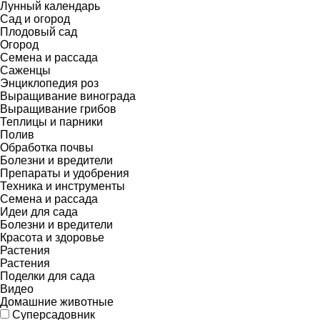
Лунный календарь
Сад и огород
Плодовый сад
Огород
Семена и рассада
Саженцы
Энциклопедия роз
Выращивание винограда
Выращивание грибов
Теплицы и парники
Полив
Обработка почвы
Болезни и вредители
Препараты и удобрения
Техника и инструменты
Семена и рассада
Идеи для сада
Болезни и вредители
Красота и здоровье
Растения
Растения
Поделки для сада
Видео
Домашние животные
Суперсадовник