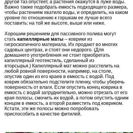
другой таз опустеет, а растения окажутся в луже воды.
Важно также подобрать емкость подходящего размера,
чтобы растениям хватило воды, и определить, на каком
уровне по отношению к горшкам ее лучше всего
поставить: на той же высоте, выше или ниже.
Хорошим решением для пассивного полива могут
стать
капиллярные маты
– коврики из
гигроскопичного материала. Их продают во многих
садовых центрах, и стоят они недорого. (Для
домашнего употребления не стоит приобретать
капиллярный геотекстиль, сделанный из
вторсырья.) Капиллярный мат можно расстелить на
любой ровной поверхности, например, на столе,
опустив один из его краев в емкость с водой. Под
коврик обязательно подстелите пленку, чтобы уберечь
поверхность от влаги. Если опустить конец коврика в
емкость с водой затруднительно, можно отрезать от его
края полосы, смочить их водой, а потом опустить одним
концом в емкость, а второй разместить под ковриком.
Кстати, эти же полосы можно попробовать
приспособить в качестве фитилей.