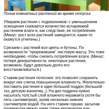
Полив комнатных растений во время отпуска
Убираем растения с подоконников: с уменьшением
освещения снижается количество испаряемой
растением влаги и, как следствие, ее потребление.
(Минус: рост всех растений замедлится, какие-то
окажутся угнетены.)
Срезаем с растений все цветы и бутоны. По
возможности "прореживаем" листовую массу. Это тоже
необходимо, чтобы снизить потребление влаги. (Минус:
потеря декоративности, некоторые растения,
возможно, будут довольно долго его
восстанавливаться.)
Ставим растения потеснее: это позволит сохранить
вокруг них слегка повышенную влажность. Желательно
поставить растения в один большой поддон (большой
таз, детскую ванночку...). На дно поддона нужно
насыпать толстый слой влажного керамзита (хотя бы
пять сантиметров), залив несколько нижних
сантиметров водой. На него ставим горшки, засыпав
промежутки между ними также керамзитом или