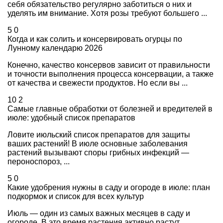
себя обязательство регулярно заботиться о них и
уделять им внимание. Хотя розы требуют большего ...
5
0
Когда и как солить и консервировать огурцы по
Лунному календарю 2026
Конечно, качество консервов зависит от правильности
и точности выполнения процесса консервации, а также
от качества и свежести продуктов. Но если вы ...
10
2
Самые главные обработки от болезней и вредителей в
июле: удобный список препаратов
Ловите июльский список препаратов для защиты
ваших растений! В июле основные заболевания
растений вызывают споры грибных инфекций —
пероноспороз, ...
5
0
Какие удобрения нужны в саду и огороде в июле: план
подкормок и список для всех культур
Июль — один из самых важных месяцев в саду и
огороде. В это время растения активно растут,