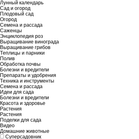
Лунный календарь
Сад и огород
Плодовый сад
Огород
Семена и рассада
Саженцы
Энциклопедия роз
Выращивание винограда
Выращивание грибов
Теплицы и парники
Полив
Обработка почвы
Болезни и вредители
Препараты и удобрения
Техника и инструменты
Семена и рассада
Идеи для сада
Болезни и вредители
Красота и здоровье
Растения
Растения
Поделки для сада
Видео
Домашние животные
Суперсадовник