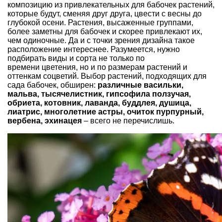
композицию из привлекательных для бабочек растений,
которые будут, сменяя друг друга, цвести с весны до
глубокой осени. Растения, высаженные группами,
более заметны для бабочек и скорее привлекают их,
чем одиночные. Да и с точки зрения дизайна такое
расположение интереснее. Разумеется, нужно
подбирать виды и сорта не только по
времени цветения, но и по размерам растений и
оттенкам соцветий. Выбор растений, подходящих для
сада бабочек, обширен:
различные васильки,
мальва, тысячелистник, гипсофила ползучая,
обриета,
котовник
,
лаванда
, буддлея,
душица
,
лиатрис,
многолетние астры
,
очиток пурпурный
,
вербена
,
эхинацея
– всего не перечислишь.