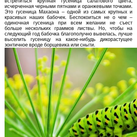
встретиться крупная гусеница салатового цвета,
исчерченная черными пятнами и оранжевыми точками.
Это гусеница Махаона – одной из самых крупных и
красивых наших бабочек. Беспокоиться не о чем –
одиночная гусеница при всем желании не съест
больше нескольких граммов листвы. Но, чтобы на
следующий год бабочка благополучно вывелась, лучше
выселить гусеницу на какое-нибудь дикорастущее
зонтичное вроде борщевика или сныти.