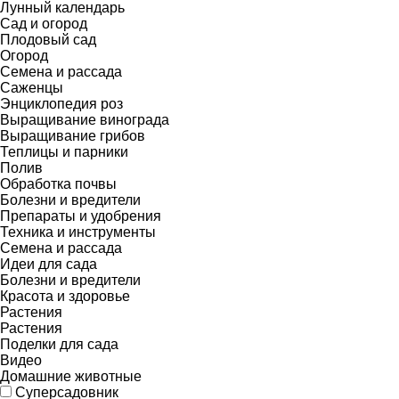
Лунный календарь
Сад и огород
Плодовый сад
Огород
Семена и рассада
Саженцы
Энциклопедия роз
Выращивание винограда
Выращивание грибов
Теплицы и парники
Полив
Обработка почвы
Болезни и вредители
Препараты и удобрения
Техника и инструменты
Семена и рассада
Идеи для сада
Болезни и вредители
Красота и здоровье
Растения
Растения
Поделки для сада
Видео
Домашние животные
Суперсадовник