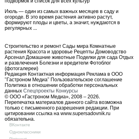
подкормок и список для всех культур
Июль — один из самых важных месяцев в саду и
огороде. В это время растения активно растут,
формируют плоды и цветы, а значит, нуждаются в
регулярных ...
Строительство и ремонт
Сады мира
Комнатные
растения
Красота и здоровье
Рецепты
Домоводство
Арсенал
Домашние животные
Поделки для сада
Отдых
и развлечения
Болезни и вредители
Фотоблог
(фотогалереи)
Редакция
Контактная информация
Реклама в ООО
"Гастроном Медиа"
Пользовательское соглашение
Политика в отношении обработки персональных
данных
Спецпроекты
Конкурсы
© ООО «Гастроном Медиа», 2008 –
2026.
Перепечатка материалов данного сайта возможна
только с письменного разрешения редакции. При
цитировании ссылка на
www.supersadovnik.ru
обязательна.
ВКонтакте
Одноклассники