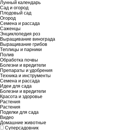
Лунный календарь
Сад и огород
Плодовый сад
Огород
Семена и рассада
Саженцы
Энциклопедия роз
Выращивание винограда
Выращивание грибов
Теплицы и парники
Полив
Обработка почвы
Болезни и вредители
Препараты и удобрения
Техника и инструменты
Семена и рассада
Идеи для сада
Болезни и вредители
Красота и здоровье
Растения
Растения
Поделки для сада
Видео
Домашние животные
Суперсадовник