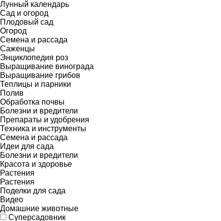
Лунный календарь
Сад и огород
Плодовый сад
Огород
Семена и рассада
Саженцы
Энциклопедия роз
Выращивание винограда
Выращивание грибов
Теплицы и парники
Полив
Обработка почвы
Болезни и вредители
Препараты и удобрения
Техника и инструменты
Семена и рассада
Идеи для сада
Болезни и вредители
Красота и здоровье
Растения
Растения
Поделки для сада
Видео
Домашние животные
Суперсадовник