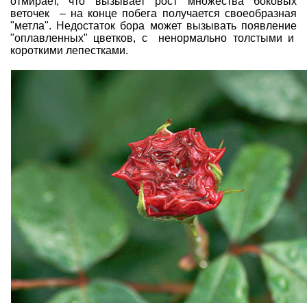
отмирает, что вызывает рост множества боковых
веточек – на конце побега получается своеобразная
"метла". Недостаток бора может вызывать появление
"оплавленных" цветков, с ненормально толстыми и
короткими лепестками.