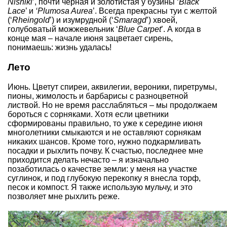
Nishiki
’, почти черная и золотистая у
бузины ‘
Black
Lace
’ и
‘Plumosa Aurea
’. Всегда
прекрасны туи
с желтой
(‘
Rheingold
’) и изумрудной (‘
Smaragd
’) хвоей,
голубоватый можжевельник ‘
Blue Carpet
’
. А когда в
конце мая – начале июня
зацветает сирень
,
понимаешь: жизнь удалась!
Лето
Июнь. Цветут
спиреи
,
аквилегии
, вероники, пиретрумы,
пионы
,
жимолость
и
барбарисы с разноцветной
листвой
. Но не время расслабляться – мы продолжаем
бороться с сорняками. Хотя если цветники
сформированы правильно, то уже к середине июня
многолетники смыкаются и не оставляют сорнякам
никаких шансов. Кроме того, нужно подкармливать
посадки и рыхлить почву. К счастью, последнее мне
приходится делать нечасто – я изначально
позаботилась о качестве земли: у меня на участке
суглинок, и под глубокую перекопку я внесла торф,
песок и компост. Я также использую
мульчу
, и это
позволяет мне
рыхлить
реже.