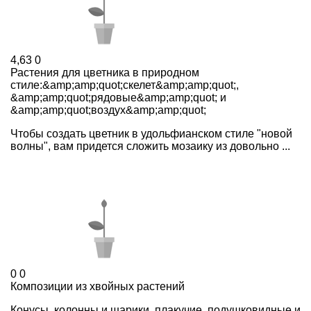
4,63
0
Растения для цветника в природном
стиле:&amp;amp;quot;скелет&amp;amp;quot;,
&amp;amp;quot;рядовые&amp;amp;quot; и
&amp;amp;quot;воздух&amp;amp;quot;
Чтобы создать цветник в удольфианском стиле "новой
волны", вам придется сложить мозаику из довольно ...
0
0
Композиции из хвойных растений
Конусы, колонны и шарики, плакучие, подушковидные и