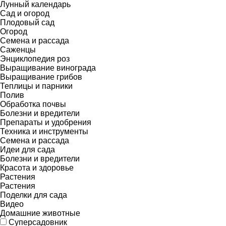
Лунный календарь
Сад и огород
Плодовый сад
Огород
Семена и рассада
Саженцы
Энциклопедия роз
Выращивание винограда
Выращивание грибов
Теплицы и парники
Полив
Обработка почвы
Болезни и вредители
Препараты и удобрения
Техника и инструменты
Семена и рассада
Идеи для сада
Болезни и вредители
Красота и здоровье
Растения
Растения
Поделки для сада
Видео
Домашние животные
Суперсадовник