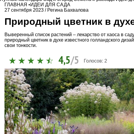
ГЛАВНАЯ
•
ИДЕИ ДЛЯ САДА
27 сентября 2023
/
Регина Бахвалова
Природный цветник в дух
Выверенный список растений – лекарство от хаоса в саду
природный цветник в духе известного голландского диза
свои тонкости.
4,5
/5
Голосов:
2