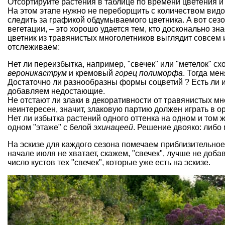
Отсортируйте растения в таблице по времени цветения и
На этом этапе нужно не переборщить с количеством видов
следить за графикой обдумываемого цветника. А вот сез
вегетации, – это хорошо удается тем, кто досконально зн
цветник из травянистых многолетников выглядит совсем и
отслеживаем:
Нет ли переизбытка, например, "свечек" или "метелок" с
вероникаструм
и кремовый
горец полиморфа
. Тогда ме
Достаточно ли разнообразны формы соцветий ? Есть ли и "з
добавляем недостающие.
Не отстают ли злаки в декоративности от травянистых м
неинтересен, значит, злаковую партию должен играть в ор
Нет ли избытка растений одного оттенка на одном и том
одном "этаже" с белой
эхинацеей
. Решение двояко: либо 
На эскизе для каждого сезона помечаем приблизительное 
начале июля не хватает, скажем, "свечек", лучше не доба
число кустов тех "свечек", которые уже есть на эскизе.