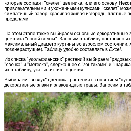
которые составят "скелет" цветника, или его основу. Нек
привлекательными и ухоженными кулисами "скелет" може
симпатичный забор, красивая живая изгородь, плотные по
пределами.
На этом этапе также выбираем основные декоративные з
цветника "новой волны". Заносим в таблицу построчно их 
максимальный диаметр куртины во взрослом состоянии. А
позднерастущие). Таблицу удобно составлять в
Excel.
Из списка "удольфианских" растений выбираем "рядовых"
"свечка" и "метелка", сдержаннее с "зонтиками" и "шарик
их в таблицу, указывая тип соцветия.
Выбираем "воздух" цветника: растения с соцветием "пуго
декоративные злаки и злаковидные травы. Заносим в таб