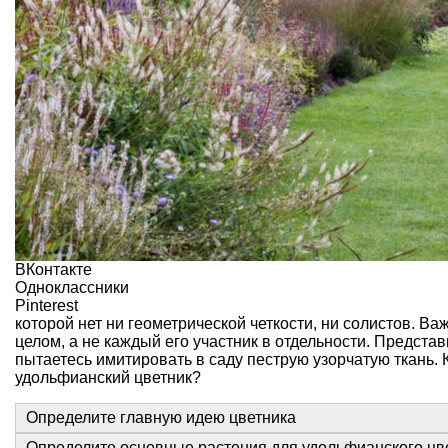
ВКонтакте
Одноклассники
Pinterest
которой нет ни геометрической четкости, ни солистов. Ва
целом, а не каждый его участник в отдельности. Представ
пытаетесь имитировать в саду пеструю узорчатую ткань. 
удольфианский цветник?
Определите главную идею цветника
Определите основные растения для удольфианского цв