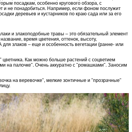
оторым посадкам, особенно кругового обзора, с
т и не понадобиться. Например, если фоном послужит
садки деревьев и кустарников по краю сада или за его
лаки и злакоподобные травы – это обязательный элемент
название, время цветения, оттенок, высоту,
 для злаков – еще и особенность вегетации (ранне- или
 цветника. Как можно больше растений с соцветием
ами на палочке". Очень аккуратно с "ромашками". Заносим
вочка на веревочке", мелкие зонтичные и "прозрачные"
лицу.