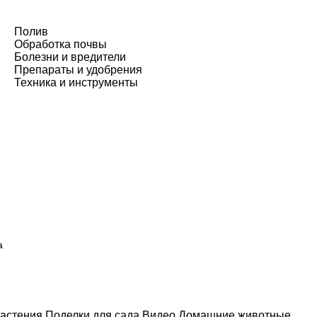
Полив
Обработка почвы
Болезни и вредители
Препараты и удобрения
Техника и инструменты
а
астения
Поделки для сада
Видео
Домашние животные