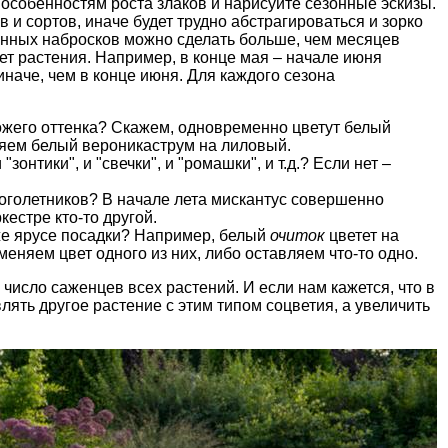
 особенностям роста злаков и нарисуйте сезонные эскизы.
 и сортов, иначе будет трудно абстрагироваться и зорко
онных набросков можно сделать больше, чем месяцев
ает растения. Например, в конце мая – начале июня
наче, чем в конце июня. Для каждого сезона
хожего оттенка? Скажем, одновременно цветут белый
няем белый вероникаструм на лиловый.
онтики", и "свечки", и "ромашки", и т.д.? Если нет –
ноголетников? В начале лета мискантус совершенно
кестре кто-то другой.
 же ярусе посадки? Например, белый
очиток
цветет на
меняем цвет одного из них, либо оставляем что-то одно.
число саженцев всех растений. И если нам кажется, что в
влять другое растение с этим типом соцветия, а увеличить