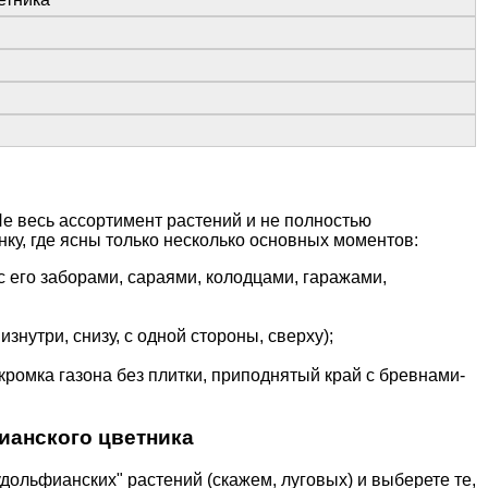
Не весь ассортимент растений и не полностью
ку, где ясны только несколько основных моментов:
его заборами, сараями, колодцами, гаражами,
знутри, снизу, с одной стороны, сверху);
кромка газона без плитки, приподнятый край с бревнами-
ианского цветника
дольфианских" растений (скажем, луговых) и выберете те,