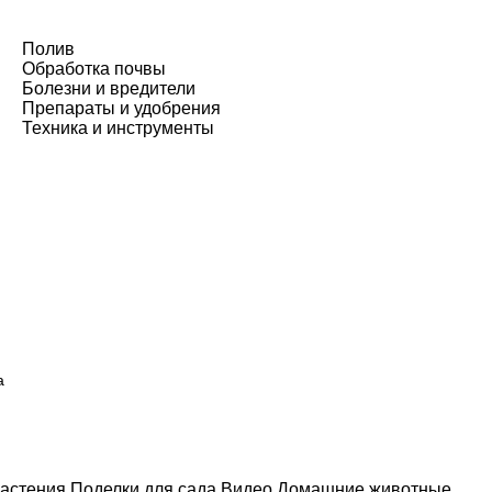
Полив
Обработка почвы
Болезни и вредители
Препараты и удобрения
Техника и инструменты
а
астения
Поделки для сада
Видео
Домашние животные