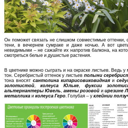
Он поможет связать не слишком совместимые оттенки, 
тени, в вечернем сумраке и даже ночью. А вот цвет
невидимыми – не сажайте их напротив балкона, на кото
смотреться белые и душистые растения.
В цветнике можно сыграть и на окраске листьев. Ведь у
тон. Серебристый оттенок у листьев
полыни серебрис
тона вносят
сантолина кипарисовиковидная
и
седу
золотистой
,
колеуса Юльке
,
фуксии золотис
альтернантеры Ювель
,
амены розовой
и
ирезине 
металлика
и
колеуса Геро
. Голубая – у
клейнии ползу