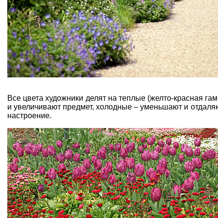
Все цвета художники делят на теплые (желто-красная га
и увеличивают предмет, холодные – уменьшают и отдаля
настроение.