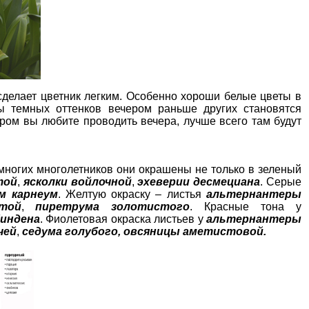
сделает цветник легким. Особенно хороши белые цветы в
ы темных оттенков вечером раньше других становятся
ром вы любите проводить вечера, лучше всего там будут
 многих многолетников они окрашены не только в зеленый
той
,
ясколки войлочной
,
эхеверии десмециана
. Серые
м карнеум
. Желтую окраску – листья
альтернантеры
той
,
пиретрума золотистого
. Красные тона у
Линдена
. Фиолетовая окраска листьев у
альтернантеры
чей
,
седума голубого, овсяницы аметистовой.