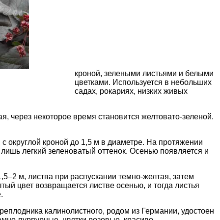
кроной, зелеными листьями и белыми
цветками. Используется в небольших
садах,
рокариях
, низких
живых
ая, через некоторое время становится желтовато-зеленой.
', с округлой кроной до 1,5 м в диаметре. На протяжении
я лишь легкий зеленоватый оттенок. Осенью появляется и
 1,5–2 м, листва при распускании темно-желтая, затем
тый цвет возвращается листве осенью, и тогда листья
.
реплодника калинолистного, родом из Германии, удостоен
емно-пурпурные, цветки розовые, красиво