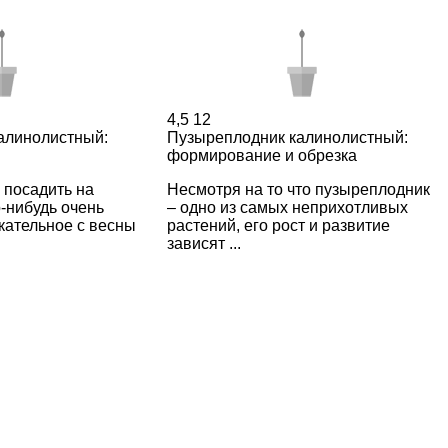
4,5
12
алинолистный:
Пузыреплодник калинолистный:
формирование и обрезка
 посадить на
Несмотря на то что пузыреплодник
о-нибудь очень
– одно из самых неприхотливых
кательное с весны
растений, его рост и развитие
зависят ...