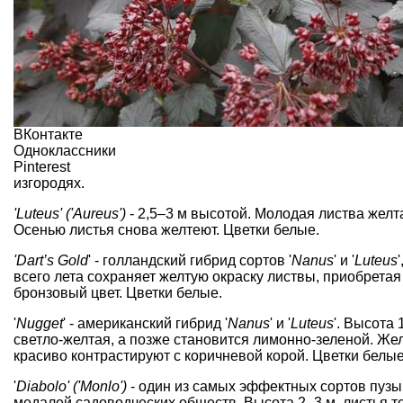
ВКонтакте
Одноклассники
Pinterest
изгородях
.
'Luteus' ('Aureus')
- 2,5–3 м высотой. Молодая листва желт
Осенью листья снова желтеют. Цветки белые.
'Dart’s Gold
' - голландский гибрид сортов '
Nanus
' и '
Luteus
всего лета сохраняет желтую окраску листвы, приобрета
бронзовый цвет. Цветки белые.
'
Nugget
' - американский гибрид '
Nanus
' и '
Luteus
'. Высота
светло-желтая, а позже становится лимонно-зеленой. Жел
красиво контрастируют с коричневой корой. Цветки белые
'
Diabolo' ('Monlo')
- один из самых эффектных сортов пузы
медалей садоводческих обществ. Высота 2–3 м, листья т