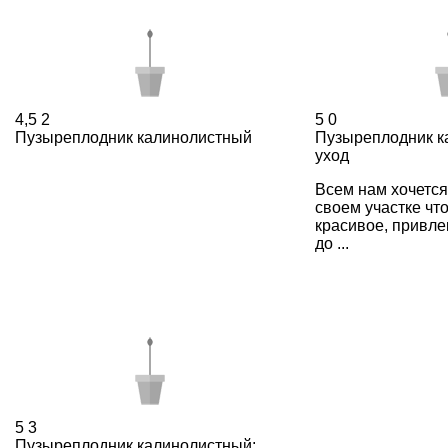
4,5
2
5
0
Пузыреплодник калинолистный
Пузыреплодник к
уход
Всем нам хочется
своем участке чт
красивое, привле
до ...
5
3
Пузыреплодник калинолистный: