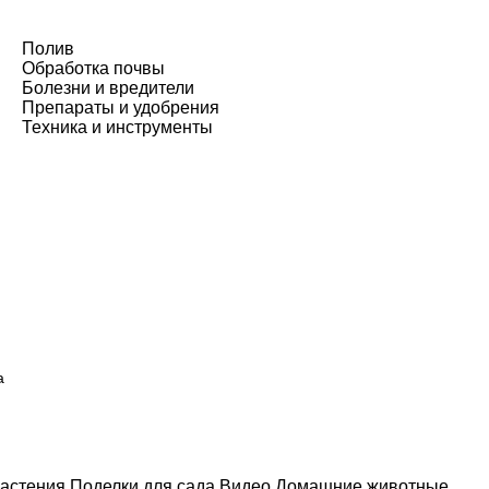
Полив
Обработка почвы
Болезни и вредители
Препараты и удобрения
Техника и инструменты
а
астения
Поделки для сада
Видео
Домашние животные