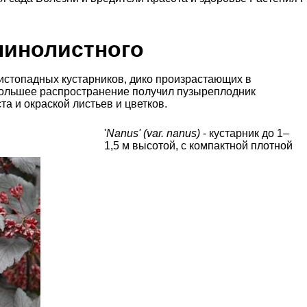
линолистного
истопадных кустарников, дико произрастающих в
большее распространение получил пузыреплодник
а и окраской листьев и цветков.
'
Nanus' (var. nanus)
- кустарник до 1–
1,5 м высотой, с компактной плотной