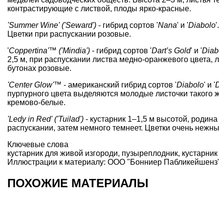
контрастирующие с листвой, плоды ярко-красные.
'Summer Wine' ('Seward')
- гибрид сортов '
Nana
' и '
Diabolo
Цветки при распускании розовые.
'
Coppertina'™ ('Mindia')
- гибрид сортов '
Dart’s Gold
' и '
Diab
2,5 м, при распускании листва медно-оранжевого цвета, 
бутонах розовые.
'Center Glow'™
- американский гибрид сортов '
Diabolo
' и '
D
пурпурного цвета выделяются молодые листочки такого ж
кремово-белые.
'Ledy in Red' ('Tuilad')
- кустарник 1–1,5 м высотой, родина
распускании, затем немного темнеет. Цветки очень нежны
Ключевые слова
кустарник для живой изгороди
,
пузыреплодник
,
кустарник
Иллюстрации к материалу: ООО "Бонниер Пабликейшенз"
ПОХОЖИЕ МАТЕРИАЛЫ