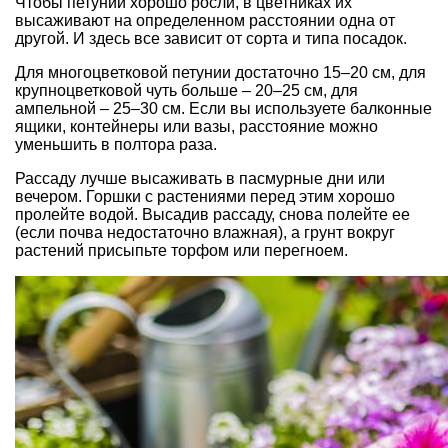
Чтобы
петунии
хорошо росли, в
цветниках
их
высаживают на определенном расстоянии одна от
другой. И здесь все зависит от сорта и типа посадок.
Для
многоцветковой петунии
достаточно 15–20 см, для
крупноцветковой чуть больше – 20–25 см, для
ампельной
– 25–30 см. Если вы используете
балконные
ящики
,
контейнеры
или вазы, расстояние можно
уменьшить в полтора раза.
Рассаду лучше высаживать в пасмурные дни или
вечером. Горшки с растениями перед этим хорошо
пролейте водой. Высадив рассаду, снова полейте ее
(если почва недостаточно влажная), а грунт вокруг
растений присыпьте
торфом
или перегноем.