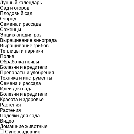
Лунный календарь
Сад и огород
Плодовый сад
Огород
Семена и рассада
Саженцы
Энциклопедия роз
Выращивание винограда
Выращивание грибов
Теплицы и парники
Полив
Обработка почвы
Болезни и вредители
Препараты и удобрения
Техника и инструменты
Семена и рассада
Идеи для сада
Болезни и вредители
Красота и здоровье
Растения
Растения
Поделки для сада
Видео
Домашние животные
Суперсадовник