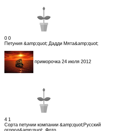
0
0
Петуния &amp;quot; Дадди Мята&amp;quot;
приморочка
24 июля 2012
4
1
Сорта петунии компании &amp;quot;Русский
огород&amp;quot;. Фото