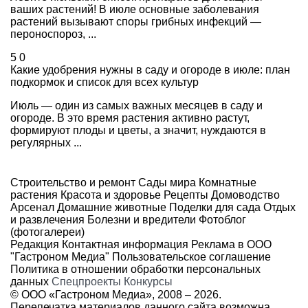
ваших растений! В июле основные заболевания
растений вызывают споры грибных инфекций —
пероноспороз, ...
5
0
Какие удобрения нужны в саду и огороде в июле: план
подкормок и список для всех культур
Июль — один из самых важных месяцев в саду и
огороде. В это время растения активно растут,
формируют плоды и цветы, а значит, нуждаются в
регулярных ...
Строительство и ремонт
Сады мира
Комнатные
растения
Красота и здоровье
Рецепты
Домоводство
Арсенал
Домашние животные
Поделки для сада
Отдых
и развлечения
Болезни и вредители
Фотоблог
(фотогалереи)
Редакция
Контактная информация
Реклама в ООО
"Гастроном Медиа"
Пользовательское соглашение
Политика в отношении обработки персональных
данных
Спецпроекты
Конкурсы
© ООО «Гастроном Медиа», 2008 –
2026.
Перепечатка материалов данного сайта возможна