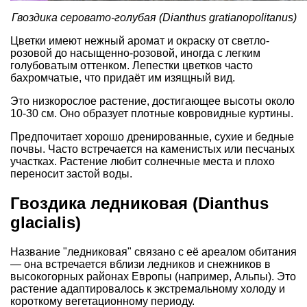
Гвоздика серовато-голубая (Dianthus gratianopolitanus)
Цветки имеют нежный аромат и окраску от светло-
розовой до насыщенно-розовой, иногда с легким
голубоватым оттенком. Лепестки цветков часто
бахромчатые, что придаёт им изящный вид.
Это низкорослое растение, достигающее высоты около
10-30 см. Оно образует плотные ковровидные куртины.
Предпочитает хорошо дренированные, сухие и бедные
почвы. Часто встречается на каменистых или песчаных
участках. Растение любит солнечные места и плохо
переносит застой воды.
Гвоздика ледниковая (Dianthus
glacialis)
Название "ледниковая" связано с её ареалом обитания
— она встречается вблизи ледников и снежников в
высокогорных районах Европы (например, Альпы). Это
растение адаптировалось к экстремальному холоду и
короткому вегетационному периоду.