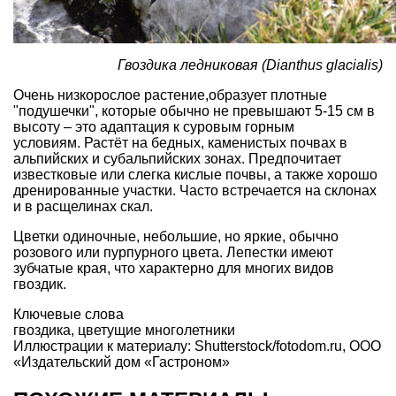
Гвоздика ледниковая (Dianthus glacialis)
Очень низкорослое растение,образует плотные
"подушечки", которые обычно не превышают 5-15 см в
высоту – это адаптация к суровым горным
условиям. Растёт на бедных, каменистых почвах в
альпийских и субальпийских зонах. Предпочитает
известковые или слегка кислые почвы, а также хорошо
дренированные участки. Часто встречается на склонах
и в расщелинах скал.
Цветки одиночные, небольшие, но яркие, обычно
розового или пурпурного цвета. Лепестки имеют
зубчатые края, что характерно для многих видов
гвоздик.
Ключевые слова
гвоздика
,
цветущие многолетники
Иллюстрации к материалу: Shutterstock/fotodom.ru, ООО
«Издательский дом «Гастроном»