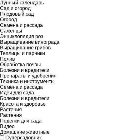
Лунный календарь
Сад и огород
Плодовый сад
Огород
Семена и рассада
Саженцы
Энциклопедия роз
Выращивание винограда
Выращивание грибов
Теплицы и парники
Полив
Обработка почвы
Болезни и вредители
Препараты и удобрения
Техника и инструменты
Семена и рассада
Идеи для сада
Болезни и вредители
Красота и здоровье
Растения
Растения
Поделки для сада
Видео
Домашние животные
Суперсадовник