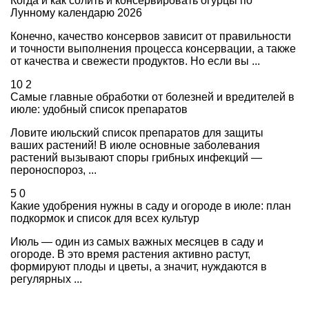
Когда и как солить и консервировать огурцы по
Лунному календарю 2026
Конечно, качество консервов зависит от правильности
и точности выполнения процесса консервации, а также
от качества и свежести продуктов. Но если вы ...
10
2
Самые главные обработки от болезней и вредителей в
июле: удобный список препаратов
Ловите июльский список препаратов для защиты
ваших растений! В июле основные заболевания
растений вызывают споры грибных инфекций —
пероноспороз, ...
5
0
Какие удобрения нужны в саду и огороде в июле: план
подкормок и список для всех культур
Июль — один из самых важных месяцев в саду и
огороде. В это время растения активно растут,
формируют плоды и цветы, а значит, нуждаются в
регулярных ...