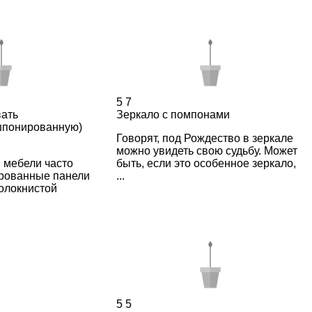
5
7
вать
Зеркало с помпонами
шпонированную)
Говорят, под Рождество в зеркале
можно увидеть свою судьбу. Может
 мебели часто
быть, если это особенное зеркало,
рованные панели
...
олокнистой
5
5