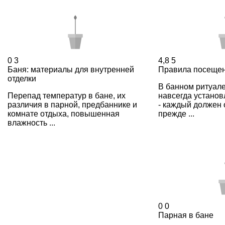
0
3
4,8
5
Баня: материалы для внутренней
Правила посещен
отделки
В банном ритуале
Перепад температур в бане, их
навсегда установ
различия в парной, предбаннике и
- каждый должен
комнате отдыха, повышенная
прежде ...
влажность ...
0
0
Парная в бане