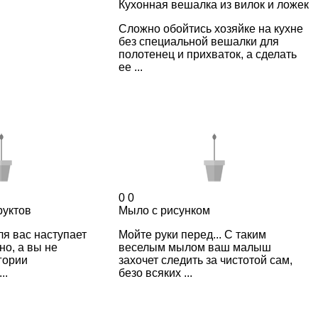
Кухонная вешалка из вилок и ложек
Сложно обойтись хозяйке на кухне
без специальной вешалки для
полотенец и прихваток, а сделать
ее ...
0
0
уктов
Мыло с рисунком
ля вас наступает
Мойте руки перед... С таким
но, а вы не
веселым мылом ваш малыш
гории
захочет следить за чистотой сам,
..
безо всяких ...