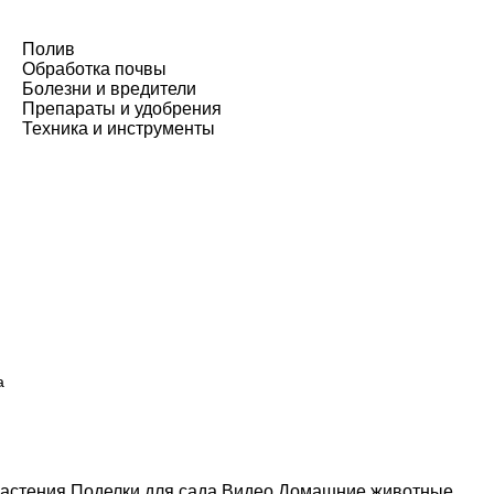
Полив
Обработка почвы
Болезни и вредители
Препараты и удобрения
Техника и инструменты
а
астения
Поделки для сада
Видео
Домашние животные