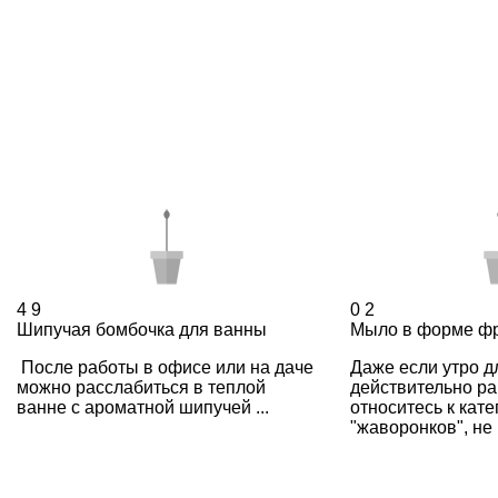
4
9
0
2
Шипучая бомбочка для ванны
Мыло в форме фр
После работы в офисе или на даче
Даже если утро д
можно расслабиться в теплой
действительно ра
ванне с ароматной шипучей ...
относитесь к кате
"жаворонков", не .