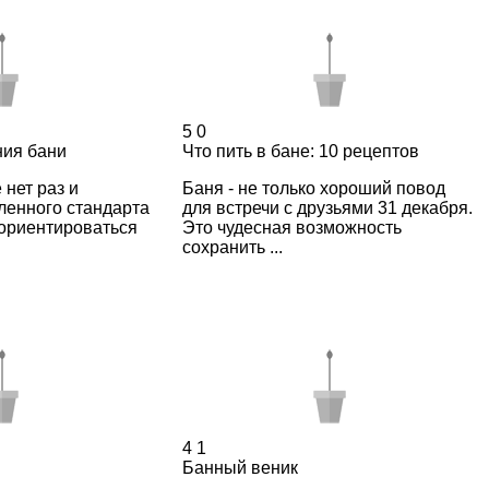
5
0
ия бани
Что пить в бане: 10 рецептов
 нет раз и
Баня - не только хороший повод
ленного стандарта
для встречи с друзьями 31 декабря.
 ориентироваться
Это чудесная возможность
сoхранить ...
4
1
Банный веник