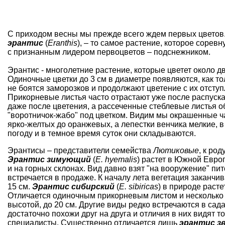
С приходом весны мы прежде всего ждем первых цветов.
эрантис
(
Еranthis
), – то самое растение, которое соревн
с признанным лидером первоцветов –
подснежником
.
Эрантис - многолетние растение, которые цветет около дв
Одиночные цветки до 3 см в диаметре появляются, как тол
не боятся заморозков и продолжают цветение с их отсту
Прикорневые листья часто отрастают уже после распуска
даже после цветения, а рассеченные стеблевые листья о
"воротничок-жабо" под цветком. Видим мы окрашенные ч
ярко-желтых до оранжевых, а лепестки венчика мелкие, 
погоду и в темное время суток они складываются.
Эрантисы – представители семейства
Лютиковые
, к род
Эрантис зимующий
(
Е. hyemalis
) растет в Южной Евро
и на горных склонах. Вид давно взят "на вооружение" пи
встречается в продаже. К началу лета вегетация заканчи
15 см.
Эрантис сибирский
(
Е. sibiricas
) в природе расте
Отличается одиночным прикорневым листом и несколько
высотой, до 20 см. Другие виды редко встречаются в сада
достаточно похожи друг на друга и отличия в них видят т
специалисты. Существенно отличается лишь
эрантис з