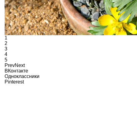
1
2
3
4
5
Prev
Next
ВКонтакте
Одноклассники
Pinterest