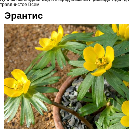
травянистое
Всем
Эрантис