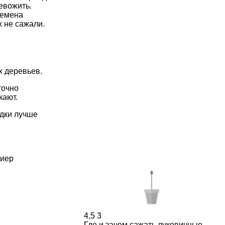
евожить.
семена
х не сажали.
х деревьев.
точно
кают.
адки лучше
ниер
4,5
3
Где и зачем сажать луковичные