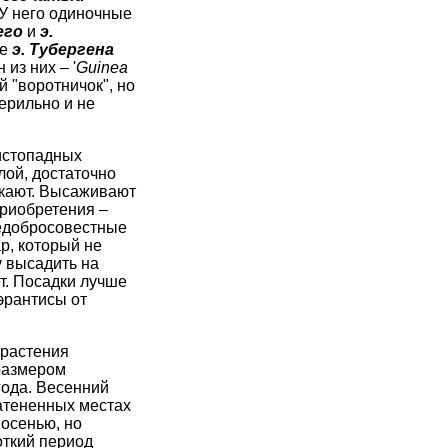
 У него одиночные
его
и
э.
ие
э. Тубергена
 из них – '
Guinea
й "воротничок", но
терильно и не
истопадных
лой, достаточно
окают. Высаживают
приобретения –
недобросовестные
р, который не
у высадить на
ет. Посадки лучше
эрантисы от
 растения
размером
года. Весенний
затененных местах
 осенью, но
откий период