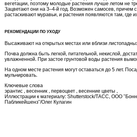
вегетации, поэтому молодые растения лучше летом не тр
Зацветают они на 3–4-й год. Возможен самосев, причем 
растаскивают муравьи, и растения появляются там, где и
РЕКОМЕНДАЦИИ ПО УХОДУ
Высаживают на открытых местах или вблизи листопадны
Почва должна быть легкой, питательной, некислой, доста
увлажненной. При застое грунтовой воды растения вымо
На одном месте растения могут оставаться до 5 лет. Пос
мульчировать.
Ключевые слова
эрантис
,
весенник
,
первоцвет
,
весенние цветы
,
Иллюстрации к материалу:
Shutterstock/ТАСС, ООО "Бон
Пабликейшенз"/Олег Кулагин