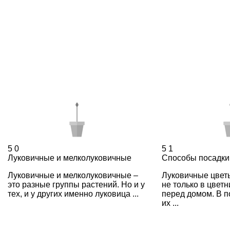
5
0
5
1
Луковичные и мелколуковичные
Способы посадки
Луковичные и мелколуковичные –
Луковичные цвет
это разные группы растений. Но и у
не только в цветн
тех, и у других именно луковица ...
перед домом. В 
их ...