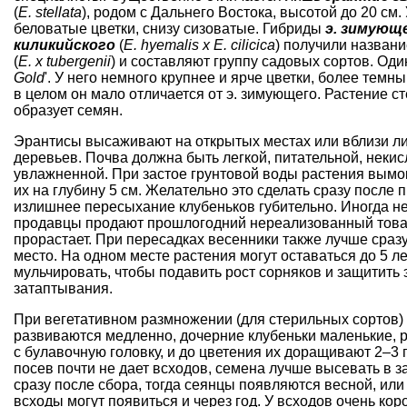
(
Е. stellata
), родом с Дальнего Востока, высотой до 20 см.
беловатые цветки, снизу сизоватые. Гибриды
э. зимующ
киликийского
(
Е. hyemalis х Е. cilicica
) получили назван
(
E. х tubergenii
) и составляют группу садовых сортов. Один
Gold
'. У него немного крупнее и ярче цветки, более темны
в целом он мало отличается от э. зимующего. Растение с
образует семян.
Эрантисы высаживают на открытых местах или вблизи л
деревьев. Почва должна быть легкой, питательной, некис
увлажненной. При застое грунтовой воды растения вым
их на глубину 5 см. Желательно это сделать сразу после 
излишнее пересыхание клубеньков губительно. Иногда 
продавцы продают прошлогодний нереализованный това
прорастает. При пересадках весенники также лучше сраз
место. На одном месте растения могут оставаться до 5 л
мульчировать, чтобы подавить рост сорняков и защитить 
затаптывания.
При вегетативном размножении (для стерильных сортов)
развиваются медленно, дочерние клубеньки маленькие, 
с булавочную головку, и до цветения их доращивают 2–3 
посев почти не дает всходов, семена лучше высевать в 
сразу после сбора, тогда сеянцы появляются весной, или
всходы могут появиться и через год. У всходов очень кор