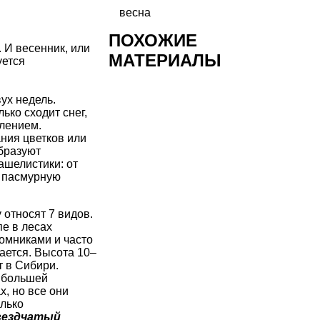
весна
ПОХОЖИЕ
 И весенник, или
МАТЕРИАЛЫ
уется
ух недель.
ько сходит снег,
плением.
ния цветков или
бразуют
ашелистики: от
в пасмурную
у относят 7 видов.
пе в лесах
томниками и часто
вается. Высота 10–
т в Сибири.
 большей
х, но все они
олько
вездчатый