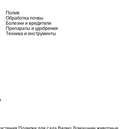
Полив
Обработка почвы
Болезни и вредители
Препараты и удобрения
Техника и инструменты
а
астения
Поделки для сада
Видео
Домашние животные