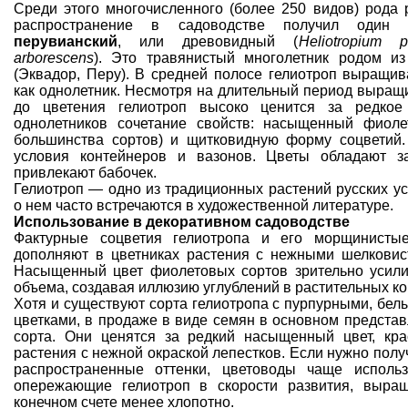
Среди этого многочисленного (более 250 видов) рода
распространение в садоводстве получил оди
перувианский
, или древовидный (
Heliotropium 
arborescens
). Это травянистый многолетник родом 
(Эквадор, Перу). В средней полосе гелиотроп выращив
как однолетник. Несмотря на длительный период выращ
до цветения гелиотроп высоко ценится за редкое
однолетников сочетание свойств: насыщенный фиоле
большинства сортов) и щитковидную форму соцветий
условия контейнеров
и вазонов. Цветы обладают з
привлекают бабочек.
Гелиотроп — одно из традиционных растений
русских у
о нем часто встречаются в художественной литературе.
Использование в декоративном садоводстве
Фактурные соцветия гелиотропа и его морщинистые
дополняют
в цветниках
растения с нежными шелковис
Насыщенный цвет фиолетовых сортов зрительно усили
объема, создавая иллюзию углублений в
растительных к
Хотя и существуют сорта гелиотропа с пурпурными, бе
цветками, в продаже в виде семян в основном предст
сорта. Они ценятся за редкий насыщенный цвет, кр
растения с нежной окраской лепестков. Если нужно полу
распространенные оттенки, цветоводы чаще использ
опережающие гелиотроп в скорости развития, выра
конечном счете
менее хлопотно
.