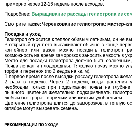
примерно через 12-16 недель после всходов.
Подробнее:
Выращивание рассады гелиотропа из се
Смотрите также:
Черенкование гелиотропа: мастер-кл
Посадка и уход
Гелиотроп относится к теплолюбивым летникам, он не вы
В открытый грунт его высаживают обычно в конце перв
контейнер или вазон можно посадить гелиотроп ра
возможность на время заморозков заносить емкость в ук
Место для посадки гелиотропа должно быть солнечным, 
Почва легкая и плодородная. Тяжелую
почву можно ул
торфа и перегноя (по 2 ведра на кв. м).
В первое время после высадки рассаду гелиотропа желат
2 раза в неделю. Через 2 недели, когда растения у
необходим только при подсыхании почвы на глубине
пышного цветения желательно подкармливать гелиотро
любым быстрорастворимым или жидким удобрением.
Цветение гелиотропа длится до заморозков, в теплую о
октябре могут
вызревать семена
.
РЕКОМЕНДАЦИИ ПО УХОДУ