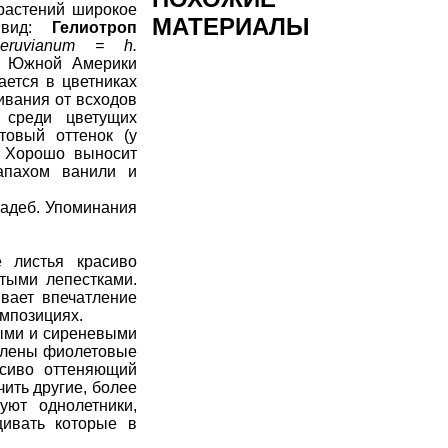
 растений широкое
МАТЕРИАЛЫ
н вид:
Гелиотроп
peruvianum = h.
из Южной Америки
ается в цветниках
ивания от всходов
 среди цветущих
товый оттенок (у
. Хорошо выносит
апахом ванили и
садеб
. Упоминания
 листья красиво
тыми лепестками.
вает впечатление
омпозициях
.
лыми и сиреневыми
авлены фиолетовые
асиво оттеняющий
чить другие, более
уют однолетники,
щивать которые в