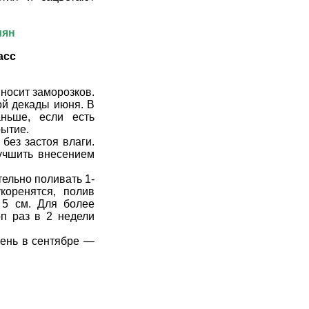
мян
асс
носит заморозков.
ой декады июня. В
ньше, если есть
рытие.
без застоя влаги.
учшить
внесением
ельно поливать 1-
коренятся, полив
 5 см. Для более
п раз в 2 недели
сень в сентябре —