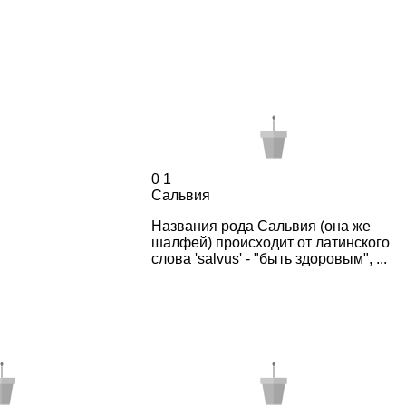
0
1
Сальвия
Названия рода Сальвия (она же
шалфей) происходит от латинского
слова 'salvus' - "быть здоровым", ...