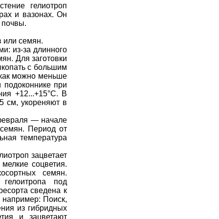
стение гелиотроп
ерах и вазонах. Он
 почвы.
в
или семян.
и: из-за длинного
мян. Для заготовки
ыкопать с большим
 как можно меньше
м подоконнике при
ия +12...+15°С. В
5 см, укореняют в
февраля — начале
 семян. Период от
ьная температура
лиотроп зацветает
 мелкие соцветия.
косортных семян.
гелоитропа под
ресорта сведена к
, например:
Поиск
,
тения из гибридных
тия и зацветают