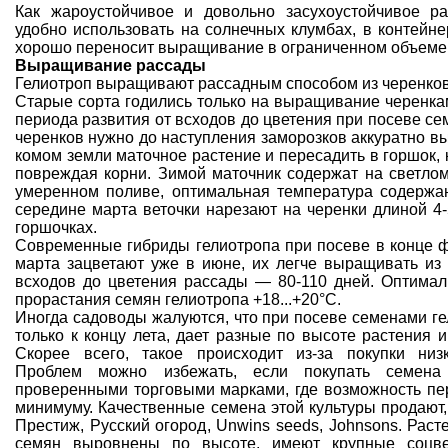
Как жароустойчивое и довольно засухоустойчивое ра
удобно использовать на
солнечных клумбах
, в контейн
хорошо переносит выращивание в ограниченном объеме
Выращивание рассады
Гелиотроп выращивают рассадным способом
из черенко
Старые сорта годились только на выращивание черенкам
периода развития от всходов до цветения при посеве се
черенков нужно до наступления заморозков аккуратно в
комом земли маточное растение и пересадить в горшок,
повреждая корни. Зимой маточник содержат на светло
умеренном поливе, оптимальная температура содержан
середине марта веточки
нарезают на черенки
длиной 4-
горшочках.
Современные гибриды
гелиотропа при посеве в конце 
марта зацветают уже в июне, их легче выращивать из
всходов до цветения рассады — 80-110 дней. Оптимал
прорастания семян гелиотропа +18...+20°С.
Иногда садоводы жалуются, что при посеве семенами ге
только к концу лета, дает разные по высоте растения и
Скорее всего, такое происходит из-за покупки низ
Проблем можно избежать, если
покупать семена
проверенными торговыми марками, где возможность пе
минимуму.
Качественные семена
этой культуры продают
Престиж,
Русский огород
, Unwins seeds, Johnsons. Рас
семян выровнены по высоте, имеют крупные соцве