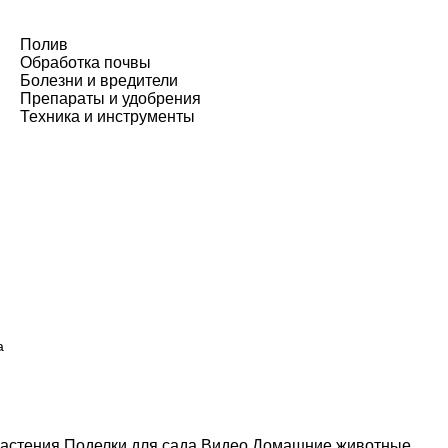
Полив
Обработка почвы
Болезни и вредители
Препараты и удобрения
Техника и инструменты
а
астения
Поделки для сада
Видео
Домашние животные