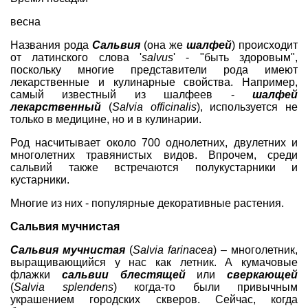
весна
Названия рода
Сальвия
(она же
шалфей
) происходит
от латинского слова '
salvus
' - "быть здоровым",
поскольку многие представители рода имеют
лекарственные и кулинарные свойства. Например,
самый известный из шалфеев -
шалфей
лекарственный
(
Salvia officinalis
), используется не
только в медицине, но и в кулинарии.
Род насчитывает около 700 однолетних, двулетних и
многолетних травянистых видов. Впрочем, среди
сальвий также встречаются полукустарники и
кустарники.
Многие из них - популярные декоративные растения.
Сальвия мучнистая
Сальвия мучнистая
(
Salvia farinacea
) – многолетник,
выращивающийся у нас как летник. А кумачовые
флажки
сальвии блестящей
или
сверкающей
(
Salvia splendens
) когда-то были привычным
украшением городских скверов. Сейчас, когда