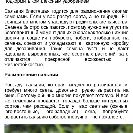
подкормить комплексным удобрением.
Сальвия блестящая годится для размножения своими
семенами. Если у вас растут сорта, а не гибриды F1,
сеянцы во многом унаследуют родительские качества.
Семена быстро осыпаются, поэтому нужно не упустить
благоприятный момент для их сбора: как только нижние
цветки в соцветии побуреют, побеги, отобранные на
семена, срезают и укладывают в картонную коробку
для дозаривания. Такие семена пусть и не дают
идеально выровненных, чистосортных растений, зато
отличаются прекрасной всхожестью и
жизнестойкостью.
Размножение сальвии
Рассаду сальвии, которая медленно развивается и
требует много света, довольно трудно вырастить на
окне. Поэтому обычно многие покупают готовую. И все
же семенами продается гораздо больше интересных
сортов, чем рассадой. Если у вас светлые (южные,
юго-восточные, юго-западные) окна, попробуйте
вырастить сальвию собственноручно – не пожалеете.