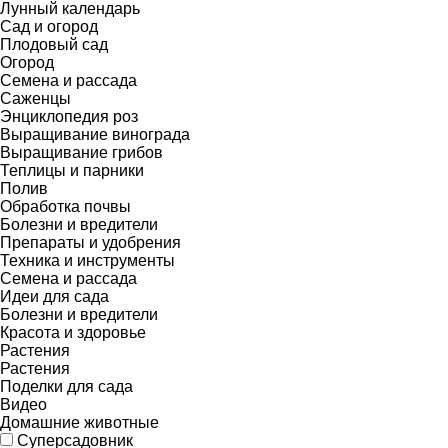
Лунный календарь
Сад и огород
Плодовый сад
Огород
Семена и рассада
Саженцы
Энциклопедия роз
Выращивание винограда
Выращивание грибов
Теплицы и парники
Полив
Обработка почвы
Болезни и вредители
Препараты и удобрения
Техника и инструменты
Семена и рассада
Идеи для сада
Болезни и вредители
Красота и здоровье
Растения
Растения
Поделки для сада
Видео
Домашние животные
Суперсадовник