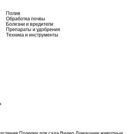
Полив
Обработка почвы
Болезни и вредители
Препараты и удобрения
Техника и инструменты
а
астения
Поделки для сада
Видео
Домашние животные