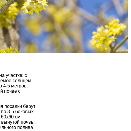
а участке: с
аемое солнцем.
 4-5 метров.
й почве с
ля посадки берут
 по 3-5 боковых
60х60 см,
 вынутой почвы,
бильного полива