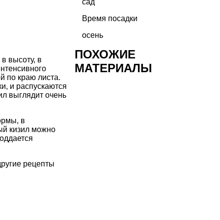
сад
Время посадки
осень
ПОХОЖИЕ
в высоту, в
МАТЕРИАЛЫ
интенсивного
й по краю листа.
и, и распускаются
ил выглядит очень
ормы, в
вый кизил можно
поддается
другие рецепты