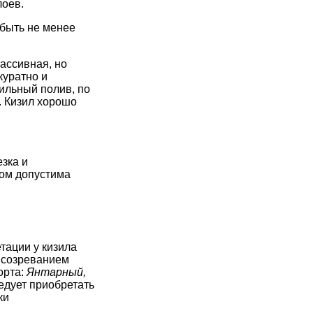
лоев.
 быть не менее
ассивная, но
куратно и
ильный полив, по
. Кизил хорошо
зка и
том допустима
тации у кизила
м созреванием
орта:
Янтарный,
ледует приобретать
ки