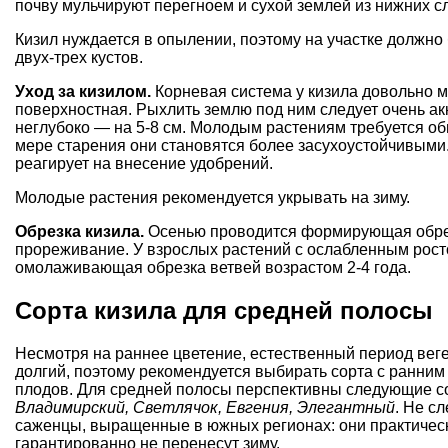
почву мульчируют перегноем и сухой землей из нижних с
Кизил нуждается в опылении, поэтому на участке должно
двух-трех кустов.
Уход за кизилом.
Корневая система у кизила довольно м
поверхностная. Рыхлить землю под ним следует очень ак
неглубоко — на 5-8 см. Молодым растениям требуется об
мере старения они становятся более засухоустойчивыми
реагирует на внесение удобрений.
Молодые растения рекомендуется укрывать на зиму.
Обрезка кизила.
Осенью проводится формирующая обре
прореживание. У взрослых растений с ослабленным рос
омолаживающая обрезка
ветвей возрастом 2-4 года.
Сорта кизила для средней полосы
Несмотря на раннее цветение, естественный период веге
долгий, поэтому рекомендуется выбирать сорта с ранни
плодов. Для средней полосы перспективны следующие с
Владимирский, Светлячок, Евгения, Элегантный
. Не с
саженцы, выращенные в южных регионах: они практичес
гарантированно не перенесут зиму.