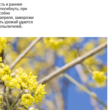
сть
и раннее
погибнуть; при
собно
 апреля, заморозки
ть урожай удается
 опылителей,