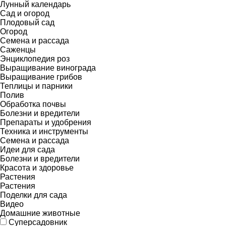
Лунный календарь
Сад и огород
Плодовый сад
Огород
Семена и рассада
Саженцы
Энциклопедия роз
Выращивание винограда
Выращивание грибов
Теплицы и парники
Полив
Обработка почвы
Болезни и вредители
Препараты и удобрения
Техника и инструменты
Семена и рассада
Идеи для сада
Болезни и вредители
Красота и здоровье
Растения
Растения
Поделки для сада
Видео
Домашние животные
Суперсадовник