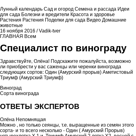
Лунный календарь
Сад и огород
Семена и рассада
Идеи
для сада
Болезни и вредители
Красота и здоровье
Растения
Растения
Поделки для сада
Видео
Домашние
животные
16 ноября 2016
/
Vadik-tver
ГЛАВНАЯ
Всем
Специалист по винограду
Здравствуйте, Олёна! Подскажите пожалуйста, возможно
ли приобрести у вас саженцы или черенки винограда
следующих сортов: Один (Амурский прорыв) Аметистовый
Триумф (Амурский Триумф)
Виноград
Сорта винограда
ОТВЕТЫ ЭКСПЕРТОВ
Олёна Непомнящая
Можно , но только сеянцы, т.е. выращенные из семян этого
сорта- и то всего несколько - Один ( Амурский Прорыв)
четырехлетка Х 1 и .Триумф Амурский 2 летка Х2 -весной с