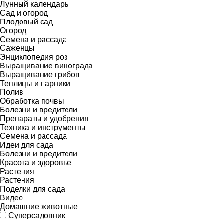
Лунный календарь
Сад и огород
Плодовый сад
Огород
Семена и рассада
Саженцы
Энциклопедия роз
Выращивание винограда
Выращивание грибов
Теплицы и парники
Полив
Обработка почвы
Болезни и вредители
Препараты и удобрения
Техника и инструменты
Семена и рассада
Идеи для сада
Болезни и вредители
Красота и здоровье
Растения
Растения
Поделки для сада
Видео
Домашние животные
Суперсадовник