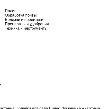
Полив
Обработка почвы
Болезни и вредители
Препараты и удобрения
Техника и инструменты
а
астения
Поделки для сада
Видео
Домашние животные