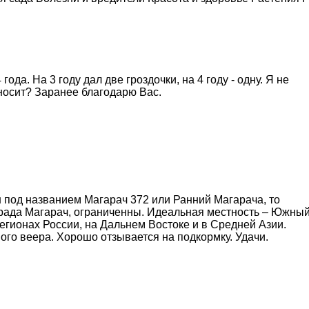
ода. На 3 году дал две гроздочки, на 4 году - одну. Я не
оносит? Заранее благодарю Вас.
ен под названием Магарач 372 или Ранний Магарача, то
града Магарач, ограниченны. Идеальная местность – Южны
гионах России, на Дальнем Востоке и в Средней Азии.
о веера. Хорошо отзывается на подкормку. Удачи.