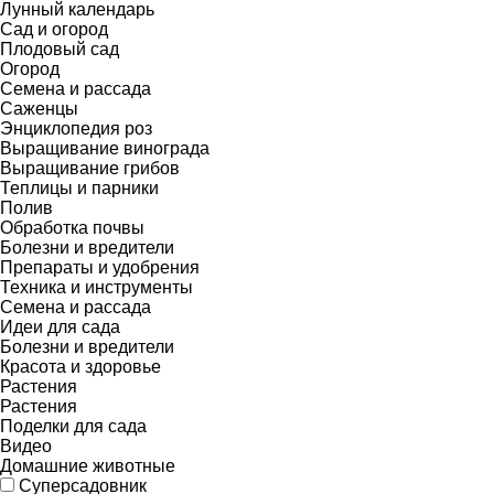
Лунный календарь
Сад и огород
Плодовый сад
Огород
Семена и рассада
Саженцы
Энциклопедия роз
Выращивание винограда
Выращивание грибов
Теплицы и парники
Полив
Обработка почвы
Болезни и вредители
Препараты и удобрения
Техника и инструменты
Семена и рассада
Идеи для сада
Болезни и вредители
Красота и здоровье
Растения
Растения
Поделки для сада
Видео
Домашние животные
Суперсадовник