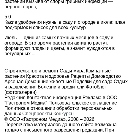
растений вызывают споры грибных инфекций —
пероноспороз, ...
5
0
Какие удобрения нужны в саду и огороде в июле: план
подкормок и список для всех культур
Июль — один из самых важных месяцев в саду и
огороде. В это время растения активно растут,
формируют плоды и цветы, а значит, нуждаются в
регулярных ...
Строительство и ремонт
Сады мира
Комнатные
растения
Красота и здоровье
Рецепты
Домоводство
Арсенал
Домашние животные
Поделки для сада
Отдых
и развлечения
Болезни и вредители
Фотоблог
(фотогалереи)
Редакция
Контактная информация
Реклама в ООО
"Гастроном Медиа"
Пользовательское соглашение
Политика в отношении обработки персональных
данных
Спецпроекты
Конкурсы
© ООО «Гастроном Медиа», 2008 –
2026.
Перепечатка материалов данного сайта возможна
только с письменного разрешения редакции. При