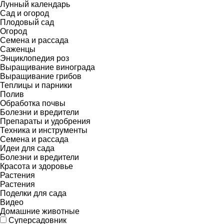
Лунный календарь
Сад и огород
Плодовый сад
Огород
Семена и рассада
Саженцы
Энциклопедия роз
Выращивание винограда
Выращивание грибов
Теплицы и парники
Полив
Обработка почвы
Болезни и вредители
Препараты и удобрения
Техника и инструменты
Семена и рассада
Идеи для сада
Болезни и вредители
Красота и здоровье
Растения
Растения
Поделки для сада
Видео
Домашние животные
Суперсадовник