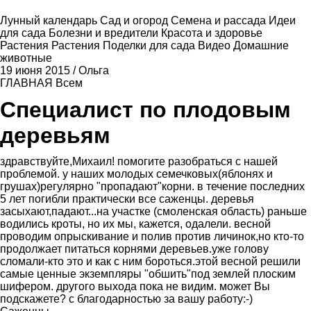
Лунный календарь
Сад и огород
Семена и рассада
Идеи
для сада
Болезни и вредители
Красота и здоровье
Растения
Растения
Поделки для сада
Видео
Домашние
животные
19 июня 2015
/
Ольга
ГЛАВНАЯ
Всем
Специалист по плодовым
деревьям
здравствуйте,Михаил! помогите разобраться с нашей
проблемой. у наших молодых семечковых(яблонях и
грушах)регулярно "пропадают"корни. в течение последних
5 лет погибли практически все саженцы. деревья
засыхают,падают...на участке (смоленская область) раньше
водились кроты, но их мы, кажется, одалели. весной
проводим опрыскивание и полив против личинок,но кто-то
продолжает питаться корнями деревьев.уже голову
сломали-кто это и как с ним бороться.этой весной решили
самые ценные экземпляры "обшить"под землей плоским
шифером. другого выхода пока не видим. может Вы
подскажете? с благодарностью за вашу работу:-)