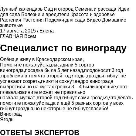
Лунный календарь
Сад и огород
Семена и рассада
Идеи
для сада
Болезни и вредители
Красота и здоровье
Растения
Растения
Поделки для сада
Видео
Домашние
животные
17 августа 2015
/
Елена
ГЛАВНАЯ
Всем
Специалист по винограду
Олёна,я живу в Краснодарском крае,
Помогите пожалуйста,высадили 5 сортов
винограда,посадка была 5 лет назад,плодоносит 3 год
,проблема в том что второй год ягоды,гроздья гибнут,не
успевают созреть,гниют и сохнут,ведро винограда
выбросили,но на кустах гронки 3—4 были хорошие,сорт
плевел,извините может не правильно
назвала,мускат,,второй год гибнут сами гроздья,что делать
помогите пожалуйста,да и ещё 5 разных сортов,у всех
гибнут гроздья,но некоторые не гибнут,спасибо!
Виноград
Ягоды
ОТВЕТЫ ЭКСПЕРТОВ