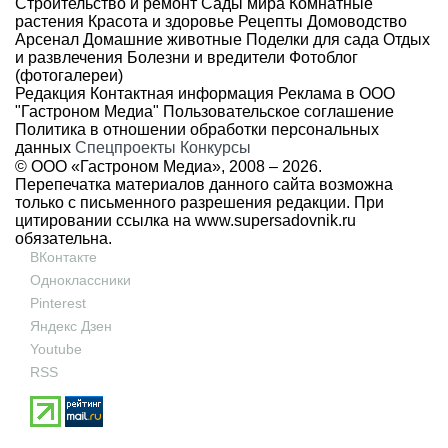
Строительство и ремонт
Сады мира
Комнатные
растения
Красота и здоровье
Рецепты
Домоводство
Арсенал
Домашние животные
Поделки для сада
Отдых
и развлечения
Болезни и вредители
Фотоблог
(фотогалереи)
Редакция
Контактная информация
Реклама в ООО
"Гастроном Медиа"
Пользовательское соглашение
Политика в отношении обработки персональных
данных
Спецпроекты
Конкурсы
© ООО «Гастроном Медиа», 2008 –
2026.
Перепечатка материалов данного сайта возможна
только с письменного разрешения редакции. При
цитировании ссылка на
www.supersadovnik.ru
обязательна.
ВКонтакте
Одноклассники
Pinterest
Яндекс Дзен
Youtube
RSS