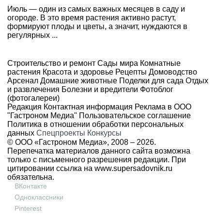
Июль — один из самых важных месяцев в саду и
огороде. В это время растения активно растут,
формируют плоды и цветы, а значит, нуждаются в
регулярных ...
Строительство и ремонт
Сады мира
Комнатные
растения
Красота и здоровье
Рецепты
Домоводство
Арсенал
Домашние животные
Поделки для сада
Отдых
и развлечения
Болезни и вредители
Фотоблог
(фотогалереи)
Редакция
Контактная информация
Реклама в ООО
"Гастроном Медиа"
Пользовательское соглашение
Политика в отношении обработки персональных
данных
Спецпроекты
Конкурсы
© ООО «Гастроном Медиа», 2008 –
2026.
Перепечатка материалов данного сайта возможна
только с письменного разрешения редакции. При
цитировании ссылка на
www.supersadovnik.ru
обязательна.
ВКонтакте
Одноклассники
Pinterest