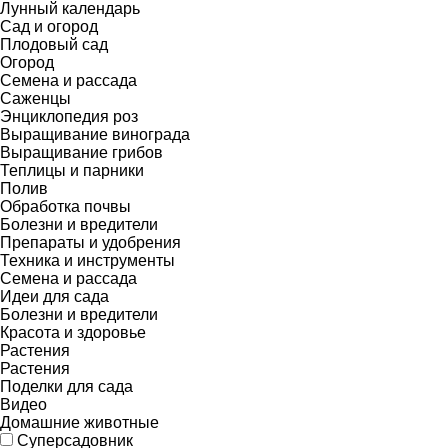
Лунный календарь
Сад и огород
Плодовый сад
Огород
Семена и рассада
Саженцы
Энциклопедия роз
Выращивание винограда
Выращивание грибов
Теплицы и парники
Полив
Обработка почвы
Болезни и вредители
Препараты и удобрения
Техника и инструменты
Семена и рассада
Идеи для сада
Болезни и вредители
Красота и здоровье
Растения
Растения
Поделки для сада
Видео
Домашние животные
Суперсадовник