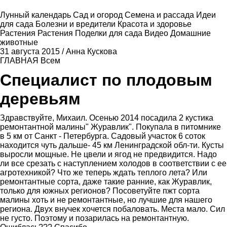
Лунный календарь
Сад и огород
Семена и рассада
Идеи
для сада
Болезни и вредители
Красота и здоровье
Растения
Растения
Поделки для сада
Видео
Домашние
животные
31 августа 2015
/
Анна Кускова
ГЛАВНАЯ
Всем
Специалист по плодовым
деревьям
Здравствуйте, Михаил. Осенью 2014 посадила 2 кустика
ремонтантной малины" Журавлик". Покупала в питомнике
в 5 км от Санкт - Петербурга. Садовый участок 6 соток
находится чуть дальше- 45 км Ленинградской обл-ти. Кусты
выросли мощные. Не цвели и ягод не предвидится. Надо
ли все срезать с наступлением холодов в соответствии с ее
агротехникой? Что же теперь ждать теплого лета? Или
ремонтантные сорта, даже такие ранние, как Журавлик,
только для южных регионов? Посоветуйте пжт сорта
малины хоть и не ремонтантные, но лучшие для нашего
региона. Двух внучек хочется побаловать. Места мало. Сил
не густо. Поэтому и позарилась на ремонтантную.