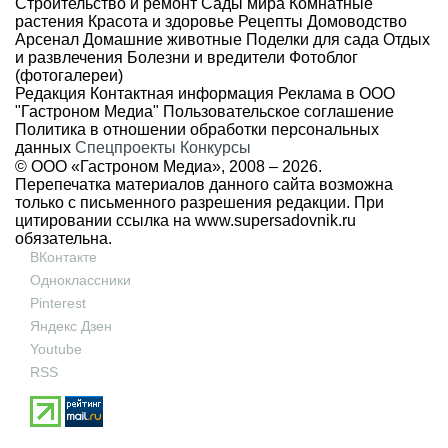
Строительство и ремонт
Сады мира
Комнатные
растения
Красота и здоровье
Рецепты
Домоводство
Арсенал
Домашние животные
Поделки для сада
Отдых
и развлечения
Болезни и вредители
Фотоблог
(фотогалереи)
Редакция
Контактная информация
Реклама в ООО
"Гастроном Медиа"
Пользовательское соглашение
Политика в отношении обработки персональных
данных
Спецпроекты
Конкурсы
© ООО «Гастроном Медиа», 2008 –
2026.
Перепечатка материалов данного сайта возможна
только с письменного разрешения редакции. При
цитировании ссылка на
www.supersadovnik.ru
обязательна.
ВКонтакте
Одноклассники
Pinterest
Яндекс Дзен
Youtube
RSS