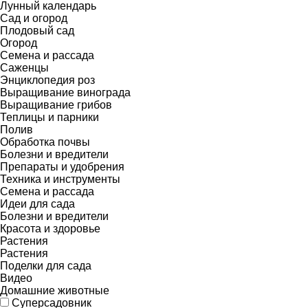
Лунный календарь
Сад и огород
Плодовый сад
Огород
Семена и рассада
Саженцы
Энциклопедия роз
Выращивание винограда
Выращивание грибов
Теплицы и парники
Полив
Обработка почвы
Болезни и вредители
Препараты и удобрения
Техника и инструменты
Семена и рассада
Идеи для сада
Болезни и вредители
Красота и здоровье
Растения
Растения
Поделки для сада
Видео
Домашние животные
Суперсадовник