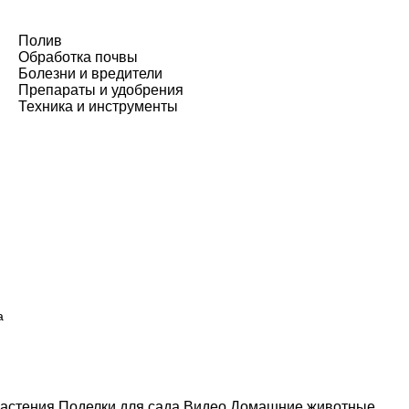
Полив
Обработка почвы
Болезни и вредители
Препараты и удобрения
Техника и инструменты
а
астения
Поделки для сада
Видео
Домашние животные