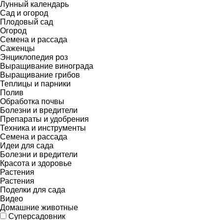
Лунный календарь
Сад и огород
Плодовый сад
Огород
Семена и рассада
Саженцы
Энциклопедия роз
Выращивание винограда
Выращивание грибов
Теплицы и парники
Полив
Обработка почвы
Болезни и вредители
Препараты и удобрения
Техника и инструменты
Семена и рассада
Идеи для сада
Болезни и вредители
Красота и здоровье
Растения
Растения
Поделки для сада
Видео
Домашние животные
Суперсадовник