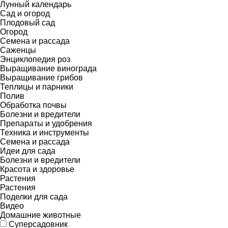
Лунный календарь
Сад и огород
Плодовый сад
Огород
Семена и рассада
Саженцы
Энциклопедия роз
Выращивание винограда
Выращивание грибов
Теплицы и парники
Полив
Обработка почвы
Болезни и вредители
Препараты и удобрения
Техника и инструменты
Семена и рассада
Идеи для сада
Болезни и вредители
Красота и здоровье
Растения
Растения
Поделки для сада
Видео
Домашние животные
Суперсадовник