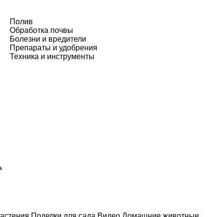
Полив
Обработка почвы
Болезни и вредители
Препараты и удобрения
Техника и инструменты
а
астения
Поделки для сада
Видео
Домашние животные