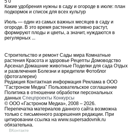
5
0
Какие удобрения нужны в саду и огороде в июле: план
подкормок и список для всех культур
Июль — один из самых важных месяцев в саду и
огороде. В это время растения активно растут,
формируют плоды и цветы, а значит, нуждаются в
регулярных ...
Строительство и ремонт
Сады мира
Комнатные
растения
Красота и здоровье
Рецепты
Домоводство
Арсенал
Домашние животные
Поделки для сада
Отдых
и развлечения
Болезни и вредители
Фотоблог
(фотогалереи)
Редакция
Контактная информация
Реклама в ООО
"Гастроном Медиа"
Пользовательское соглашение
Политика в отношении обработки персональных
данных
Спецпроекты
Конкурсы
© ООО «Гастроном Медиа», 2008 –
2026.
Перепечатка материалов данного сайта возможна
только с письменного разрешения редакции. При
цитировании ссылка на
www.supersadovnik.ru
обязательна.
ВКонтакте