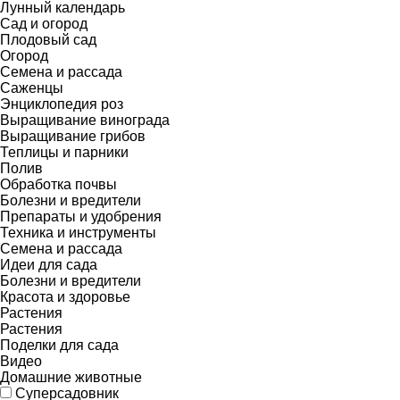
Лунный календарь
Сад и огород
Плодовый сад
Огород
Семена и рассада
Саженцы
Энциклопедия роз
Выращивание винограда
Выращивание грибов
Теплицы и парники
Полив
Обработка почвы
Болезни и вредители
Препараты и удобрения
Техника и инструменты
Семена и рассада
Идеи для сада
Болезни и вредители
Красота и здоровье
Растения
Растения
Поделки для сада
Видео
Домашние животные
Суперсадовник