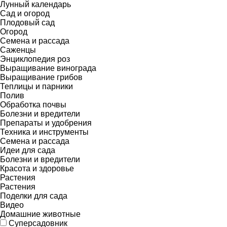
Лунный календарь
Сад и огород
Плодовый сад
Огород
Семена и рассада
Саженцы
Энциклопедия роз
Выращивание винограда
Выращивание грибов
Теплицы и парники
Полив
Обработка почвы
Болезни и вредители
Препараты и удобрения
Техника и инструменты
Семена и рассада
Идеи для сада
Болезни и вредители
Красота и здоровье
Растения
Растения
Поделки для сада
Видео
Домашние животные
Суперсадовник