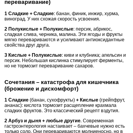
переваривание)
1 Сладкие + Сладкие
: банан, финик, инжир, хурма,
виноград. У них схожая скорость усвоения.
2 Полукислые + Полукислые
: персик, абрикос,
сладкая слива, черника, малина. Эти ягоды и фрукты
мягко перевариваются и усиливают антиоксидантные
свойства друг друга.
3 Кислые + Полукислые
: киви и клубника; апельсин и
персик. Небольшая кислинка стимулирует ферменты,
но не тормозит переваривание сахаров.
Сочетания – катастрофа для кишечника
(брожение и дискомфорт)
1 Сладкие
(банан, сухофрукты)
+ Кислые
(грейпфрут,
ананас): кислота тормозит расщепление крахмала
сладких фруктов. Это классический рецепт вздутия.
2 Арбуз и дыня + любые другие
. Современная
гастроэнтерология настаивает – бахчевые нужно есть
только соло. Они перевариваются молниеносно, но в