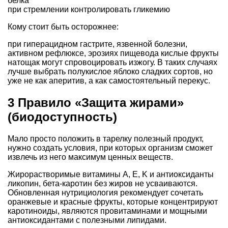
белка
при стремлении контролировать гликемию
Кому стоит быть осторожнее:
при гиперацидном гастрите, язвенной болезни,
активном рефлюксе, эрозиях пищевода кислые фрукты
натощак могут спровоцировать изжогу. В таких случаях
лучше выбрать полукислое яблоко сладких сортов, но
уже не как аперитив, а как самостоятельный перекус.
3 Правило «Защита жирами»
(биодоступность)
Мало просто положить в тарелку полезный продукт,
нужно создать условия, при которых организм сможет
извлечь из него максимум ценных веществ.
Жирорастворимые витамины A, E, K и антиоксиданты
ликопин, бета-каротин без жиров не усваиваются.
Обновленная нутрициология рекомендует сочетать
оранжевые и красные фрукты, которые концентрируют
каротиноиды, являются провитаминами и мощными
антиоксидантами с полезными липидами.