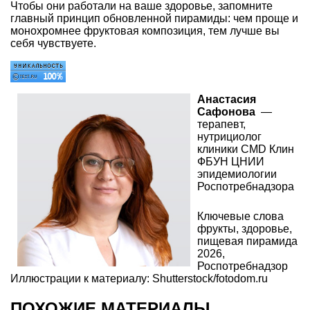
Чтобы они работали на ваше здоровье, запомните
главный принцип обновленной пирамиды: чем проще и
монохромнее фруктовая композиция, тем лучше вы
себя чувствуете.
Анастасия
Сафонова
—
терапевт,
нутрициолог
клиники CMD Клин
ФБУН ЦНИИ
эпидемиологии
Роспотребнадзора
Ключевые слова
фрукты
,
здоровье
,
пищевая пирамида
2026
,
Роспотребнадзор
Иллюстрации к материалу: Shutterstock/fotodom.ru
ПОХОЖИЕ МАТЕРИАЛЫ