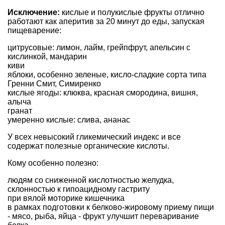
Исключение:
кислые и полукислые фрукты отлично
работают как аперитив за 20 минут до еды, запуская
пищеварение:
цитрусовые: лимон, лайм, грейпфрут, апельсин с
кислинкой, мандарин
киви
яблоки, особенно зеленые, кисло-сладкие сорта типа
Гренни Смит, Симиренко
кислые ягоды: клюква, красная смородина, вишня,
алыча
гранат
умеренно кислые: слива, ананас
У всех невысокий гликемический индекс и все
содержат полезные органические кислоты.
Кому особенно полезно:
людям со сниженной кислотностью желудка,
склонностью к гипоацидному гастриту
при вялой моторике кишечника
в рамках подготовки к белково-жировому приему пищи
- мясо, рыба, яйца - фрукт улучшит переваривание