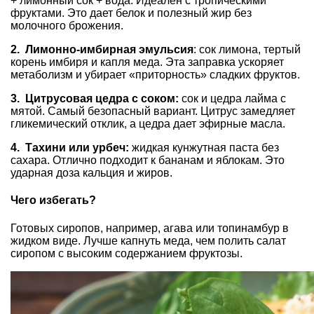
+ лимонный сок + вода. Идеален с тропическими
фруктами. Это дает белок и полезный жир без
молочного брожения.
2. Лимонно-имбирная эмульсия
: сок лимона, тертый
корень имбиря и капля меда. Эта заправка ускоряет
метаболизм и убирает «приторность» сладких фруктов.
3. Цитрусовая цедра с соком:
сок и цедра лайма с
мятой. Самый безопасный вариант. Цитрус замедляет
гликемический отклик, а цедра дает эфирные масла.
4. Тахини или урбеч:
жидкая кунжутная паста без
сахара. Отлично подходит к бананам и яблокам. Это
ударная доза кальция и жиров.
Чего избегать?
Готовых сиропов, например, агава или топинамбур в
жидком виде. Лучше капнуть меда, чем полить салат
сиропом с высоким содержанием фруктозы.