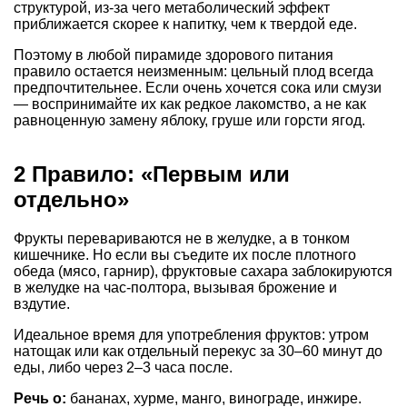
структурой, из-за чего метаболический эффект
приближается скорее к напитку, чем к твердой еде.
Поэтому в любой пирамиде здорового питания
правило остается неизменным: цельный плод всегда
предпочтительнее. Если очень хочется сока или смузи
— воспринимайте их как редкое лакомство, а не как
равноценную замену яблоку, груше или горсти ягод.
2 Правило: «Первым или
отдельно»
Фрукты перевариваются не в желудке, а в тонком
кишечнике. Но если вы съедите их после плотного
обеда (мясо, гарнир), фруктовые сахара заблокируются
в желудке на час-полтора, вызывая брожение и
вздутие.
Идеальное время для употребления фруктов: утром
натощак или как отдельный перекус за 30–60 минут до
еды, либо через 2–3 часа после.
Речь о:
бананах, хурме, манго, винограде, инжире.