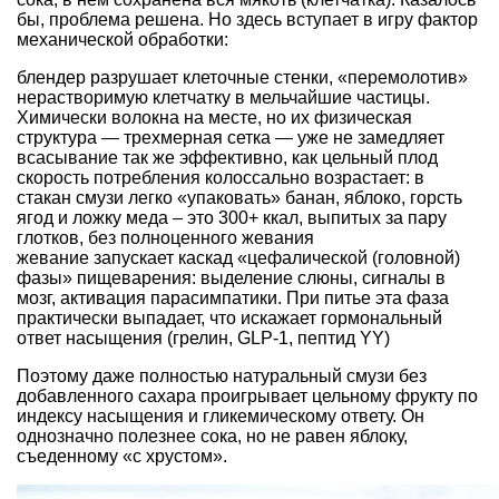
бы, проблема решена. Но здесь вступает в игру фактор
механической обработки:
блендер разрушает клеточные стенки, «перемолотив»
нерастворимую клетчатку в мельчайшие частицы.
Химически волокна на месте, но их физическая
структура — трехмерная сетка — уже не замедляет
всасывание так же эффективно, как цельный плод
скорость потребления колоссально возрастает: в
стакан смузи легко «упаковать» банан, яблоко, горсть
ягод и ложку меда – это 300+ ккал, выпитых за пару
глотков, без полноценного жевания
жевание запускает каскад «цефалической (головной)
фазы» пищеварения: выделение слюны, сигналы в
мозг, активация парасимпатики. При питье эта фаза
практически выпадает, что искажает гормональный
ответ насыщения (грелин, GLP-1, пептид YY)
Поэтому даже полностью натуральный смузи без
добавленного сахара проигрывает цельному фрукту по
индексу насыщения и гликемическому ответу. Он
однозначно полезнее сока, но не равен яблоку,
съеденному «с хрустом».