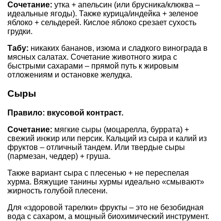
Сочетание:
утка + апельсин (или брусника/клюква –
идеальные ягоды). Также курица/индейка + зеленое
яблоко + сельдерей. Кислое яблоко срезает сухость
грудки.
Табу:
никаких бананов, изюма и сладкого винограда в
мясных салатах. Сочетание животного жира с
быстрыми сахарами – прямой путь к жировым
отложениям и остановке желудка.
Сыры
Правило: вкусовой контраст.
Сочетание:
мягкие сыры (моцарелла, буррата) +
свежий инжир или персик. Кальций из сыра и калий из
фруктов – отличный тандем. Или твердые сыры
(пармезан, чеддер) + груша.
Также вариант сыра с плесенью + не переспелая
хурма. Вяжущие танины хурмы идеально «смывают»
жирность голубой плесени.
Для «здоровой тарелки» фрукты – это не безобидная
вода с сахаром, а мощный биохимический инструмент.