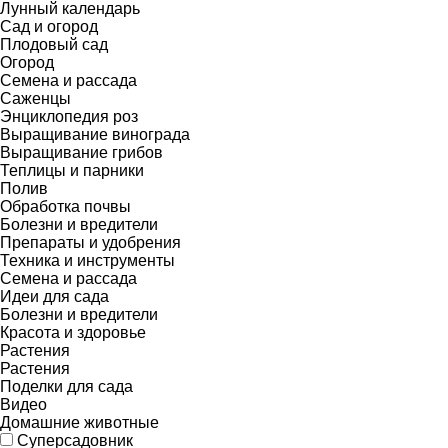
Лунный календарь
Сад и огород
Плодовый сад
Огород
Семена и рассада
Саженцы
Энциклопедия роз
Выращивание винограда
Выращивание грибов
Теплицы и парники
Полив
Обработка почвы
Болезни и вредители
Препараты и удобрения
Техника и инструменты
Семена и рассада
Идеи для сада
Болезни и вредители
Красота и здоровье
Растения
Растения
Поделки для сада
Видео
Домашние животные
Суперсадовник