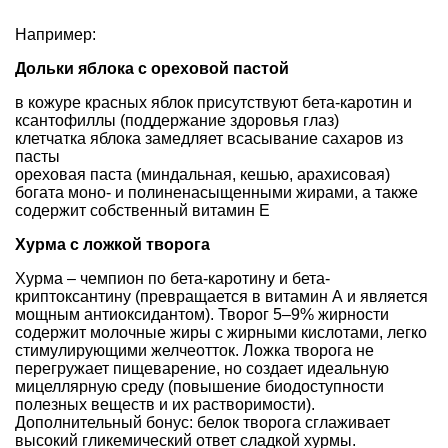
Например:
Дольки яблока с ореховой пастой
в кожуре красных яблок присутствуют бета-каротин и
ксантофиллы (поддержание здоровья глаз)
клетчатка яблока замедляет всасывание сахаров из
пасты
ореховая паста (миндальная, кешью, арахисовая)
богата моно- и полиненасыщенными жирами, а также
содержит собственный витамин Е
Хурма с ложкой творога
Хурма – чемпион по бета-каротину и бета-
криптоксантину (превращается в витамин А и является
мощным антиоксидантом). Творог 5–9% жирности
содержит молочные жиры с жирными кислотами, легко
стимулирующими желчеотток. Ложка творога не
перегружает пищеварение, но создает идеальную
мицеллярную среду (повышение биодоступности
полезных веществ и их растворимости).
Дополнительный бонус: белок творога сглаживает
высокий гликемический ответ сладкой хурмы.