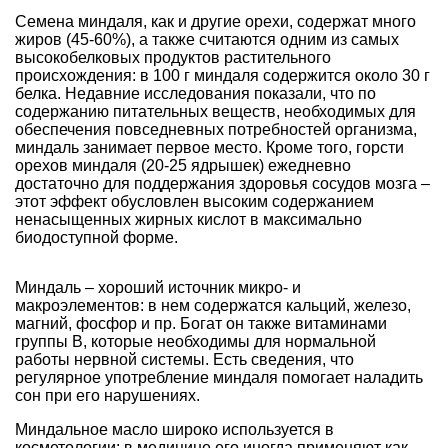
Семена миндаля, как и другие орехи, содержат много
жиров (45-60%), а также считаются одним из самых
высокобелковых продуктов растительного
происхождения: в 100 г миндаля содержится около 30 г
белка. Недавние исследования показали, что по
содержанию питательных веществ, необходимых для
обеспечения повседневных потребностей организма,
миндаль занимает первое место. Кроме того, горсти
орехов миндаля (20-25 ядрышек) ежедневно
достаточно для поддержания здоровья сосудов мозга –
этот эффект обусловлен высоким содержанием
ненасыщенных жирных кислот в максимально
биодоступной форме.
Миндаль – хороший источник микро- и
макроэлементов: в нем содержатся кальций, железо,
магний, фосфор и пр. Богат он также витаминами
группы В, которые необходимы для нормальной
работы нервной системы. Есть сведения, что
регулярное употребление миндаля помогает наладить
сон при его нарушениях.
Миндальное масло широко используется в
косметологии; в медицине его иногда применяют как