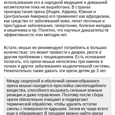
использования его в народной медицине и домашней
косметологии пока не выработана. В странах
произрастания ореха (Индия, Африка, Южная и
Центральная Америка) его применяют как афродизиак,
как средство от заболеваний кожи, лечат легочные и
простудные заболевания, гипертонию, болезни желудка
и кишечника и пр. Понятно, что научных доказательств
эффективности этих методик нет.
Кстати, кешью не рекомендуют потреблять в больших
количествах: это может привести к диарее, рвоте и
другим проблемам с пищеварением. Есть основания
полагать, что орехи кешью неполезны при камнях в
почках и других заболеваниях выделительной системы.
Нежелательно также давать эти орехи детям до 3 лет.
Между скорлупой и оболочкой свежесобранного
ореха кешью находится прослойка смолоподобного
вещества, способного вызывать сильные кожные
реакции и даже отравления. Поэтому после сбора
орехи обязательно очищают и подвергают
термической обработке, чтобы удалить остатки
смолы с поверхности ядрышек. Затем их чаще всего
еще и обжаривают. В продаже можно найти орехи