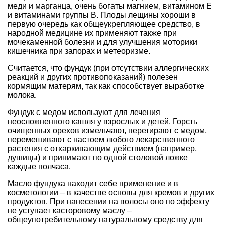
меди и марганца, очень богаты магнием, витамином Е
и витаминами группы В. Плоды лещины хороши в
первую очередь как общеукрепляющее средство, в
народной медицине их применяют также при
мочекаменной болезни и для улучшения моторики
кишечника при запорах и метеоризме.
Считается, что фундук (при отсутствии аллергических
реакций и других противопоказаний) полезен
кормящим матерям, так как способствует выработке
молока.
Фундук с медом используют для лечения
неосложненного кашля у взрослых и детей. Горсть
очищенных орехов измельчают, перетирают с медом,
перемешивают с настоем любого лекарственного
растения с отхаркивающим действием (например,
душицы) и принимают по одной столовой ложке
каждые полчаса.
Масло фундука находит себе применение и в
косметологии – в качестве основы для кремов и других
продуктов. При нанесении на волосы оно по эффекту
не уступает касторовому маслу –
общеупотребительному натуральному средству для