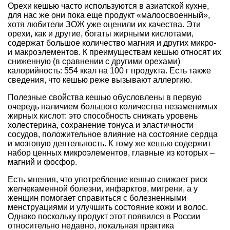
Орехи кешью часто используются в азиатской кухне,
для нас же они пока еще продукт «малоосвоенный»,
хотя любители ЗОЖ уже оценили их качества. Эти
орехи, как и другие, богаты жирными кислотами,
содержат большое количество магния и других микро-
и макроэлементов. К преимуществам кешью относят их
сниженную (в сравнении с другими орехами)
калорийность: 554 ккал на 100 г продукта. Есть также
сведения, что кешью реже вызывают аллергию.
Полезные свойства кешью обусловлены в первую
очередь наличием большого количества незаменимых
жирных кислот: это способность снижать уровень
холестерина, сохранение тонуса и эластичности
сосудов, положительное влияние на состояние сердца
и мозговую деятельность. К тому же кешью содержит
набор ценных микроэлементов, главные из которых –
магний и фосфор.
Есть мнения, что употребление кешью снижает риск
желчекаменной болезни, инфарктов, мигрени, а у
женщин помогает справиться с болезненными
менструациями и улучшить состояние кожи и волос.
Однако поскольку продукт этот появился в России
относительно недавно, локальная практика