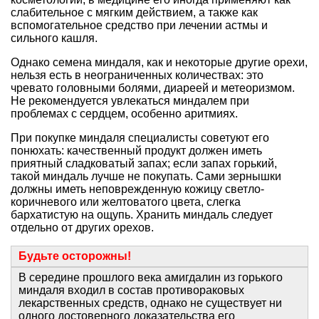
слабительное с мягким действием, а также как
вспомогательное средство при лечении астмы и
сильного кашля.
Однако семена миндаля, как и некоторые другие орехи,
нельзя есть в неограниченных количествах: это
чревато головными болями, диареей и метеоризмом.
Не рекомендуется увлекаться миндалем при
проблемах с сердцем, особенно аритмиях.
При покупке миндаля специалисты советуют его
понюхать: качественный продукт должен иметь
приятный сладковатый запах; если запах горький,
такой миндаль лучше не покупать. Сами зернышки
должны иметь неповрежденную кожицу светло-
коричневого или желтоватого цвета, слегка
бархатистую на ощупь. Хранить миндаль следует
отдельно от других орехов.
Будьте осторожны!
В середине прошлого века амигдалин из горького
миндаля входил в состав противораковых
лекарственных средств, однако не существует ни
одного достоверного доказательства его