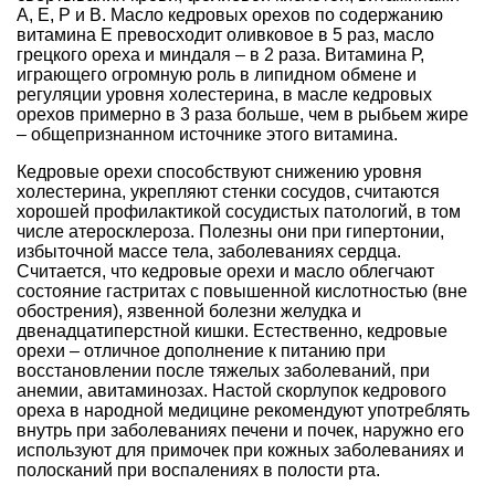
А, Е, Р и В. Масло кедровых орехов по содержанию
витамина Е превосходит оливковое в 5 раз, масло
грецкого ореха и миндаля – в 2 раза. Витамина Р,
играющего огромную роль в липидном обмене и
регуляции уровня холестерина, в масле кедровых
орехов примерно в 3 раза больше, чем в рыбьем жире
– общепризнанном источнике этого витамина.
Кедровые орехи способствуют снижению уровня
холестерина, укрепляют стенки сосудов, считаются
хорошей профилактикой сосудистых патологий, в том
числе атеросклероза. Полезны они при гипертонии,
избыточной массе тела, заболеваниях сердца.
Считается, что кедровые орехи и масло облегчают
состояние гастритах с повышенной кислотностью (вне
обострения), язвенной болезни желудка и
двенадцатиперстной кишки. Естественно, кедровые
орехи – отличное дополнение к питанию при
восстановлении после тяжелых заболеваний, при
анемии, авитаминозах. Настой скорлупок кедрового
ореха в народной медицине рекомендуют употреблять
внутрь при заболеваниях печени и почек, наружно его
используют для примочек при кожных заболеваниях и
полосканий при воспалениях в полости рта.