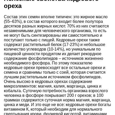
ореха
Состав этих семян вполне типичен: это жирное масло
(55–63%), в состав которого входит более полутора
десятков разных жирных кислот. 70% из них считаются
незаменимыми для человеческого организма, то есть
не могут быть синтезированы им самостоятельно и
поступают только с пищей. Кедровые орехи также
содержат растительный белок (17-23%) и небольшое
количество углеводов (10-14%), но уникальным по
пищевой ценности продуктом их делает рекордное
содержание фосфолипидов – источников жизненно
необходимого фосфора. По этому показателю
кедровые орехи превосходят все остальные орехи и
семена и сравнимы только с соей, которая считается
лучшим растительным источником фосфолипидов.
Очень высоко в кедровых орехах содержание
микроэлементов: магния, калия, марганца, цинка и
кобальта. Суточную потребность организма взрослого
человека в фосфоре покрывают 200 г орехов; в 100
граммах содержится суточная норма магния, марганца,
цинка и меди. И это еще не все: кедровые орехи богаты
витамином К, который необходим для нормального
свертывания крови, фолиевой кислотой, витаминами