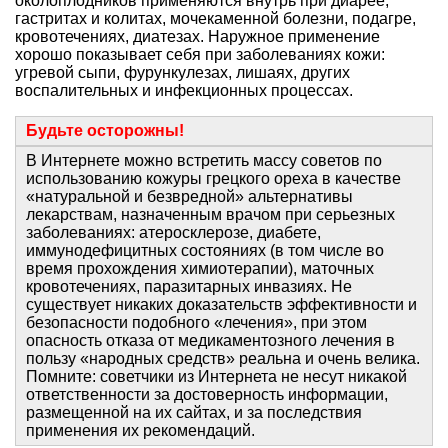
околоплодников применяются внутрь при диарее,
гастритах и колитах, мочекаменной болезни, подагре,
кровотечениях, диатезах. Наружное применение
хорошо показывает себя при заболеваниях кожи:
угревой сыпи, фурункулезах, лишаях, других
воспалительных и инфекционных процессах.
Будьте осторожны!
В Интернете можно встретить массу советов по
использованию кожуры грецкого ореха в качестве
«натуральной и безвредной» альтернативы
лекарствам, назначенным врачом при серьезных
заболеваниях: атеросклерозе, диабете,
иммунодефицитных состояниях (в том числе во
время прохождения химиотерапии), маточных
кровотечениях, паразитарных инвазиях. Не
существует никаких доказательств эффективности и
безопасности подобного «лечения», при этом
опасность отказа от медикаментозного лечения в
пользу «народных средств» реальна и очень велика.
Помните: советчики из Интернета не несут никакой
ответственности за достоверность информации,
размещенной на их сайтах, и за последствия
применения их рекомендаций.