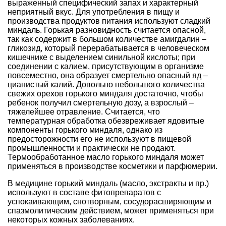
выраженный специфический запах и характерный
неприятный вкус. Для употребления в пищу и
производства продуктов питания используют сладкий
миндаль. Горькая разновидность считается опасной,
так как содержит в большом количестве амигдалин –
гликозид, который перерабатывается в человеческом
кишечнике с выделением синильной кислоты; при
соединении с калием, присутствующим в организме
повсеместно, она образует смертельно опасный яд –
цианистый калий. Довольно небольшого количества
свежих орехов горького миндаля достаточно, чтобы
ребенок получил смертельную дозу, а взрослый –
тяжелейшее отравление. Считается, что
температурная обработка обезвреживает ядовитые
компоненты горького миндаля, однако из
предосторожности его не используют в пищевой
промышленности и практически не продают.
Термообработанное масло горького миндаля может
применяться в производстве косметики и парфюмерии.
В медицине горький миндаль (масло, экстракты и пр.)
используют в составе фитопрепаратов с
успокаивающим, снотворным, сосудорасширяющим и
спазмолитическим действием, может применяться при
некоторых кожных заболеваниях.