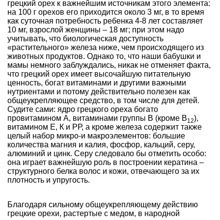
грецкий орех к важнейшим источникам этого элемента:
на 100 г орехов его приходится около 3 мг, в то время
как суточная потребность ребенка 4-8 лет составляет
10 мг, взрослой женщины – 18 мг; при этом надо
учитывать, что биологическая доступность
«растительного» железа ниже, чем происходящего из
животных продуктов. Однако то, что наши бабушки и
мамы немного заблуждались, никак не отменяет факта,
что грецкий орех имеет высочайшую питательную
ценность, богат витаминами и другими важными
нутриентами и потому действительно полезен как
общеукрепляющее средство, в том числе для детей.
Судите сами: ядро грецкого ореха богато
провитамином А, витаминами группы В (кроме В
),
12
витамином Е, К и РР, а кроме железа содержит также
целый набор микро-и макроэлементов: большие
количества магния и калия, фосфор, кальций, серу,
алюминий и цинк. Серу следовало бы отметить особо:
она играет важнейшую роль в построении кератина –
структурного белка волос и кожи, отвечающего за их
плотность и упругость.
Благодаря сильному общеукрепляющему действию
грецкие орехи, растертые с медом, в народной