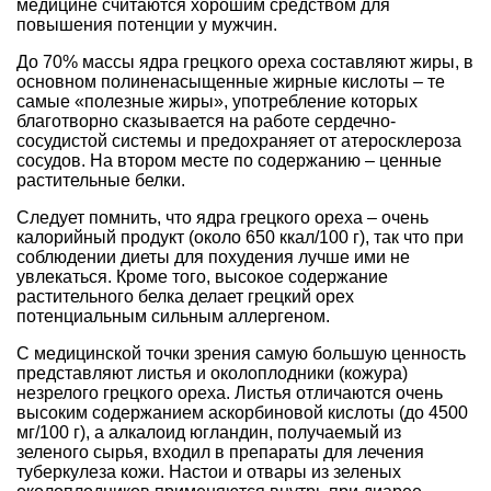
медицине считаются хорошим средством для
повышения потенции у мужчин.
До 70% массы ядра грецкого ореха составляют жиры, в
основном полиненасыщенные жирные кислоты – те
самые «полезные жиры», употребление которых
благотворно сказывается на работе сердечно-
сосудистой системы и предохраняет от атеросклероза
сосудов. На втором месте по содержанию – ценные
растительные белки.
Следует помнить, что ядра грецкого ореха – очень
калорийный продукт (около 650 ккал/100 г), так что при
соблюдении диеты для похудения лучше ими не
увлекаться. Кроме того, высокое содержание
растительного белка делает грецкий орех
потенциальным сильным аллергеном.
С медицинской точки зрения самую большую ценность
представляют листья и околоплодники (кожура)
незрелого грецкого ореха. Листья отличаются очень
высоким содержанием аскорбиновой кислоты (до 4500
мг/100 г), а алкалоид югландин, получаемый из
зеленого сырья, входил в препараты для лечения
туберкулеза кожи. Настои и отвары из зеленых