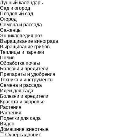
Лунный календарь
Сад и огород
Плодовый сад
Огород
Семена и рассада
Саженцы
Энциклопедия роз
Выращивание винограда
Выращивание грибов
Теплицы и парники
Полив
Обработка почвы
Болезни и вредители
Препараты и удобрения
Техника и инструменты
Семена и рассада
Идеи для сада
Болезни и вредители
Красота и здоровье
Растения
Растения
Поделки для сада
Видео
Домашние животные
Суперсадовник