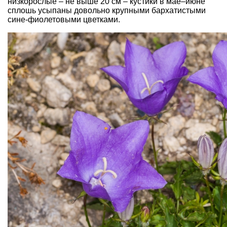
низкорослые – не выше 20 см – кустики в мае–июне
сплошь усыпаны довольно крупными бархатистыми
сине-фиолетовыми цветками.