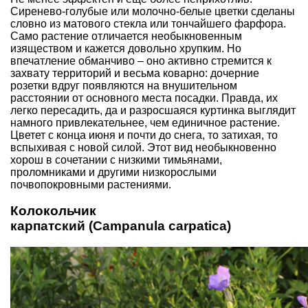
Сиренево-голубые или молочно-белые цветки сделаны
словно из матового стекла или тончайшего фарфора.
Само растение отличается необыкновенным
изяществом и кажется довольно хрупким. Но
впечатление обманчиво – оно активно стремится к
захвату территорий и весьма коварно: дочерние
розетки вдруг появляются на внушительном
расстоянии от основного места посадки. Правда, их
легко пересадить, да и разросшаяся куртинка выглядит
намного привлекательнее, чем единичное растение.
Цветет с конца июня и почти до снега, то затихая, то
вспыхивая с новой силой. Этот вид необыкновенно
хорош в сочетании с низкими тимьянами,
проломниками и другими низкорослыми
почвопокровными растениями.
Колокольчик
карпатский (Campanula сarpatica)