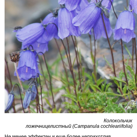
Колокольчик
ложечницелистный (Campanula cochleariifolia)
Не менее эффектен и еще более неприхотлив.