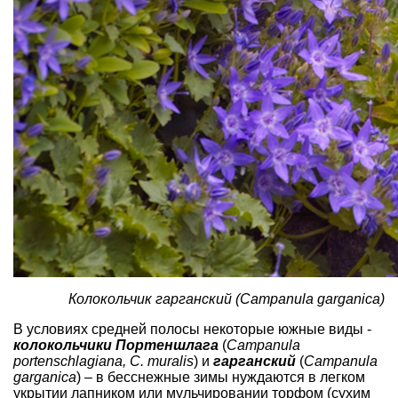
Колокольчик гарганский (Campanula garganica)
В условиях средней полосы некоторые южные виды -
колокольчики Портеншлага
(
Campanula
portenschlagiana, C. muralis
) и
гарганский
(
Campanula
garganica
) – в бесснежные зимы нуждаются в легком
укрытии лапником или мульчировании торфом (сухим