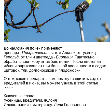
До набухания почек применяют
препарат
Профилактин
, затем
Алиот
, от гусениц -
Герольд
, от тли и цветоеда -
Биотлин
. Тщательно
обрабатывают кору штамбов, ветви. После цветения
яблони опрыскивают при большой численности в садах
щитовок, тли, долгоносиков и плодожорки.
О том, какие препараты вам помогут защитить сад от
вредителей в июне, вы можете узнать в этой статье
>>>>
Ключевые слова
гусеницы
,
вредители
,
яблоня
Иллюстрации к материалу: Леля Голованова