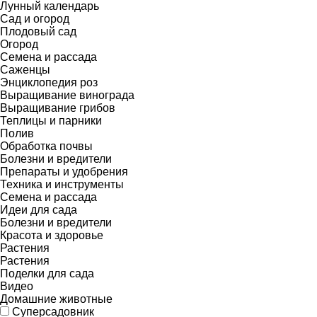
Лунный календарь
Сад и огород
Плодовый сад
Огород
Семена и рассада
Саженцы
Энциклопедия роз
Выращивание винограда
Выращивание грибов
Теплицы и парники
Полив
Обработка почвы
Болезни и вредители
Препараты и удобрения
Техника и инструменты
Семена и рассада
Идеи для сада
Болезни и вредители
Красота и здоровье
Растения
Растения
Поделки для сада
Видео
Домашние животные
Суперсадовник