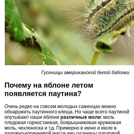
Гусеницы американской белой бабочки
Почему на яблоне летом
появляется паутина?
Очень редко на совсем молодых саженцах можно
обнаружить паутинного клеща. Но чаще всего паутиной
опутывают наши яблони
различные моли
: моль
плодовая горностаевая, боярышниковая кружковая
моль, чехлоноска и т.д. Примерно в июне и июле в
радужно-коричневой массе яиц гусеницы плодовой