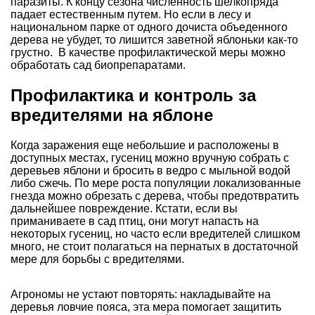
паразиты. К концу сезона численность шелкопряда
падает естественным путем. Но если в лесу и
национальном парке от одного дочиста объеденного
дерева не убудет, то лишится заветной яблоньки как-то
грустно. В качестве профилактической меры можно
обработать сад биопрепаратами.
Профилактика и контроль за
вредителями на яблоне
Когда заражения еще небольшие и расположены в
доступных местах, гусениц можно вручную собрать с
деревьев яблони и бросить в ведро с мыльной водой
либо сжечь. По мере роста популяции локализованные
гнезда можно обрезать с дерева, чтобы предотвратить
дальнейшее повреждение. Кстати, если вы
приманиваете в сад птиц, они могут напасть на
некоторых гусениц, но часто если вредителей слишком
много, не стоит полагаться на пернатых в достаточной
мере для борьбы с вредителями.
Агрономы не устают повторять:
накладывайте на
деревья ловчие пояса, эта мера помогает защитить