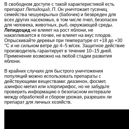
В свободном доступе с такой характеристикой есть
препарат
Лепидоцид, П
. Он уничтожает гусениц
семейства чешуекрылых (бабочек) и безвреден для
всех других насекомых, в том числе пчел, безопасен
для человека, животных, рыб, окружающей среды.
Лепидоцид
не влияет на рост яблони, не
накапливается в почве, не влияет на вкус плодов.
Опрыскивайте деревья при температуре от +18 до +30
°С и не сильном ветре до 4–5 м/сек. Защитное действие
производитель гарантирует в течение 10–15 дней.
Применение возможно на любой стадии развития
яблони.
В крайних случаях для быстрого уничтожения
популяций можно использовать препараты с
действующими веществами: диазинон, фосмет,
азинфос-метил или хлорпирифос, но не забудьте
проверить информацию о безопасном интервале
между обработкой и сбором урожая, разрешен ли
препарат для личных хозяйств.