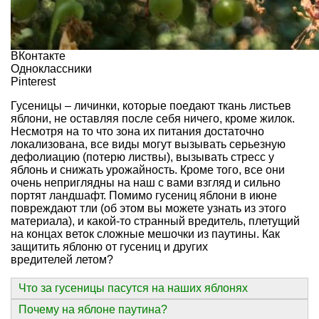
ВКонтакте
Одноклассники
Pinterest
Гусеницы – личинки, которые поедают ткань листьев
яблони, не оставляя после себя ничего, кроме жилок.
Несмотря на то что зона их питания достаточно
локализована, все виды могут вызывать серьезную
дефолиацию (потерю листвы), вызывать стресс у
яблонь и снижать урожайность. Кроме того, все они
очень неприглядны на наш с вами взгляд и сильно
портят ландшафт. Помимо гусениц яблони в июне
повреждают тли (
об этом вы можете узнать из этого
материала
), и какой-то странный вредитель, плетущий
на концах веток сложные мешочки из паутины. Как
защитить яблоню от гусениц и других
вредителей летом?
Что за гусеницы пасутся на наших яблонях
Почему на яблоне паутина?