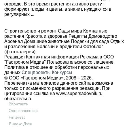
огороде. В это время растения активно растут,
формируют плоды и цветы, а значит, нуждаются в
регулярных ...
Строительство и ремонт
Сады мира
Комнатные
растения
Красота и здоровье
Рецепты
Домоводство
Арсенал
Домашние животные
Поделки для сада
Отдых
и развлечения
Болезни и вредители
Фотоблог
(фотогалереи)
Редакция
Контактная информация
Реклама в ООО
"Гастроном Медиа"
Пользовательское соглашение
Политика в отношении обработки персональных
данных
Спецпроекты
Конкурсы
© ООО «Гастроном Медиа», 2008 –
2026.
Перепечатка материалов данного сайта возможна
только с письменного разрешения редакции. При
цитировании ссылка на
www.supersadovnik.ru
обязательна.
ВКонтакте
Одноклассники
Pinterest
Яндекс Дзен