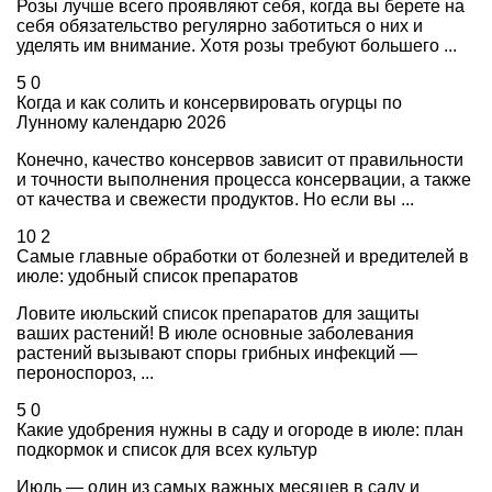
Розы лучше всего проявляют себя, когда вы берете на
себя обязательство регулярно заботиться о них и
уделять им внимание. Хотя розы требуют большего ...
5
0
Когда и как солить и консервировать огурцы по
Лунному календарю 2026
Конечно, качество консервов зависит от правильности
и точности выполнения процесса консервации, а также
от качества и свежести продуктов. Но если вы ...
10
2
Самые главные обработки от болезней и вредителей в
июле: удобный список препаратов
Ловите июльский список препаратов для защиты
ваших растений! В июле основные заболевания
растений вызывают споры грибных инфекций —
пероноспороз, ...
5
0
Какие удобрения нужны в саду и огороде в июле: план
подкормок и список для всех культур
Июль — один из самых важных месяцев в саду и